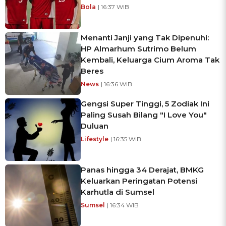
Bola
| 16:37 WIB
Menanti Janji yang Tak Dipenuhi:
HP Almarhum Sutrimo Belum
Kembali, Keluarga Cium Aroma Tak
Beres
News
| 16:36 WIB
Gengsi Super Tinggi, 5 Zodiak Ini
Paling Susah Bilang "I Love You"
Duluan
Lifestyle
| 16:35 WIB
Panas hingga 34 Derajat, BMKG
Keluarkan Peringatan Potensi
Karhutla di Sumsel
Sumsel
| 16:34 WIB