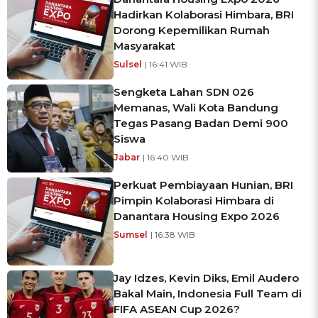
Hadirkan Kolaborasi Himbara, BRI
Dorong Kepemilikan Rumah
Masyarakat
Sulsel
| 16:41 WIB
Sengketa Lahan SDN 026
Memanas, Wali Kota Bandung
Tegas Pasang Badan Demi 900
Siswa
Jabar
| 16:40 WIB
Perkuat Pembiayaan Hunian, BRI
Pimpin Kolaborasi Himbara di
Danantara Housing Expo 2026
Sumsel
| 16:38 WIB
Jay Idzes, Kevin Diks, Emil Audero
Bakal Main, Indonesia Full Team di
FIFA ASEAN Cup 2026?