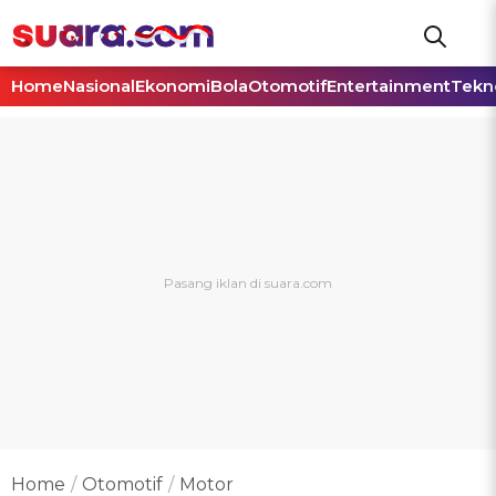
Home
Nasional
Ekonomi
Bola
Otomotif
Entertainment
Tekn
Home
Otomotif
Motor