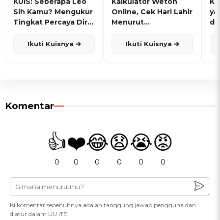
KUIS: Seberapa Leo
Kalkulator Weton
KU
Sih Kamu? Mengukur
Online, Cek Hari Lahir
ya
Tingkat Percaya Diri
Menurut
de
dan Karisma
Penanggalan Jawa
Ikuti Kuisnya ➔
Ikuti Kuisnya ➔
Komentar
👍
❤️
😂
😧
😭
😡
0
0
0
0
0
0
Isi komentar sepenuhnya adalah tanggung jawab pengguna dan
diatur dalam UU ITE