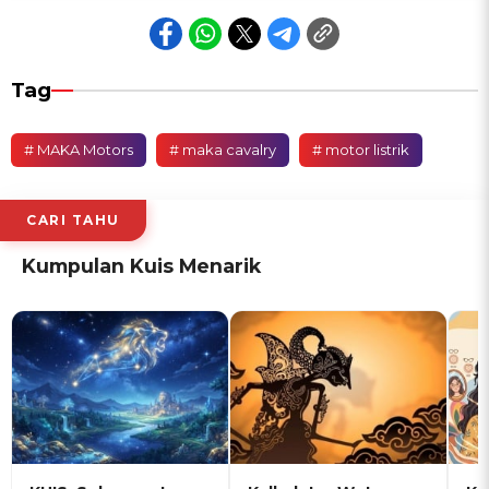
Tag
# MAKA Motors
# maka cavalry
# motor listrik
CARI TAHU
Kumpulan Kuis Menarik