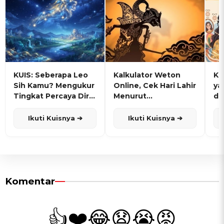
KUIS: Seberapa Leo
Kalkulator Weton
KU
Sih Kamu? Mengukur
Online, Cek Hari Lahir
ya
Tingkat Percaya Diri
Menurut
de
dan Karisma
Penanggalan Jawa
Ikuti Kuisnya ➔
Ikuti Kuisnya ➔
Komentar
👍
❤️
😂
😧
😭
😡