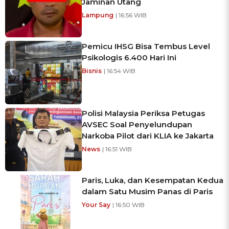
Jaminan Utang
Lampung
| 16:56 WIB
Pemicu IHSG Bisa Tembus Level
Psikologis 6.400 Hari Ini
Bisnis
| 16:54 WIB
Polisi Malaysia Periksa Petugas
AVSEC Soal Penyelundupan
Narkoba Pilot dari KLIA ke Jakarta
News
| 16:51 WIB
Paris, Luka, dan Kesempatan Kedua
dalam Satu Musim Panas di Paris
Your Say
| 16:50 WIB