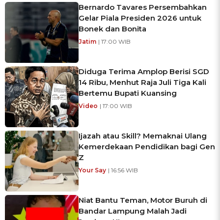
Bernardo Tavares Persembahkan
Gelar Piala Presiden 2026 untuk
Bonek dan Bonita
Jatim
| 17:00 WIB
Diduga Terima Amplop Berisi SGD
14 Ribu, Menhut Raja Juli Tiga Kali
Bertemu Bupati Kuansing
Video
| 17:00 WIB
Ijazah atau Skill? Memaknai Ulang
Kemerdekaan Pendidikan bagi Gen
Z
Your Say
| 16:56 WIB
Niat Bantu Teman, Motor Buruh di
Bandar Lampung Malah Jadi