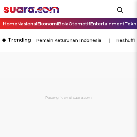
Home
Nasional
Ekonomi
Bola
Otomotif
Entertainment
Tekn
🔥 Trending
Pemain Keturunan Indonesia
Reshuffl