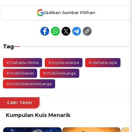
Jadikan Sumber Pilihan
Tag
# Daihatsu Xenia
# toyota avanza
# daihatsu ayla
# mobil bekas
# mobil keluarga
# mobil bekas keluarga
CARI TAHU
Kumpulan Kuis Menarik