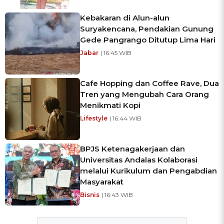
Kebakaran di Alun-alun
Suryakencana, Pendakian Gunung
Gede Pangrango Ditutup Lima Hari
Jabar
| 16:45 WIB
Cafe Hopping dan Coffee Rave, Dua
Tren yang Mengubah Cara Orang
Menikmati Kopi
Lifestyle
| 16:44 WIB
BPJS Ketenagakerjaan dan
Universitas Andalas Kolaborasi
melalui Kurikulum dan Pengabdian
Masyarakat
Bisnis
| 16:43 WIB