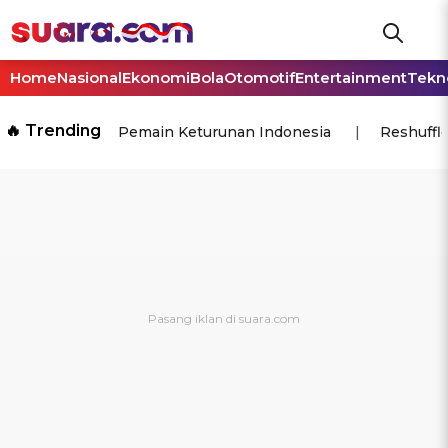
Home
Nasional
Ekonomi
Bola
Otomotif
Entertainment
Tekn
🔥 Trending
Pemain Keturunan Indonesia
Reshuffl