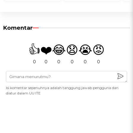
Komentar
👍
❤️
😂
😧
😭
😡
0
0
0
0
0
0
Isi komentar sepenuhnya adalah tanggung jawab pengguna dan
diatur dalam UU ITE