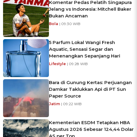
Komentar Pedas Pelatih Singapura
Jelang vs Indonesia: Mitchell Baker
Bukan Ancaman
Bola
| 09:30 WIB
5 Parfum Lokal Wangi Fresh
Aquatic, Sensasi Segar dan
Menenangkan Sepanjang Hari
Lifestyle
| 09:28 WIB
Bara di Gunung Kertas: Perjuangan
Damkar Taklukkan Api di PT Sun
Paper Source
Jatim
| 09:22 WIB
Kementerian ESDM Tetapkan HBA
Agustus 2026 Sebesar 124,44 Dolar
AS per Ton