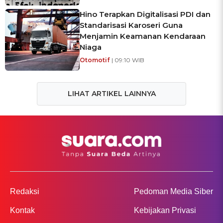
Hino Terapkan Digitalisasi PDI dan
Standarisasi Karoseri Guna
Menjamin Keamanan Kendaraan
Niaga
Otomotif
| 09:10 WIB
LIHAT ARTIKEL LAINNYA
Redaksi
Pedoman Media Siber
Kontak
Kebijakan Privasi