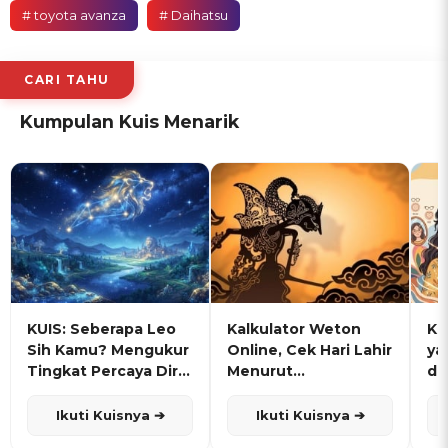
# toyota avanza
# Daihatsu
CARI TAHU
Kumpulan Kuis Menarik
KUIS: Seberapa Leo
Kalkulator Weton
KU
Sih Kamu? Mengukur
Online, Cek Hari Lahir
ya
Tingkat Percaya Diri
Menurut
de
dan Karisma
Penanggalan Jawa
Ikuti Kuisnya ➔
Ikuti Kuisnya ➔