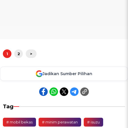
1
2
>
Jadikan Sumber Pilihan
Tag
# mobil bekas
# minim perawatan
# isuzu