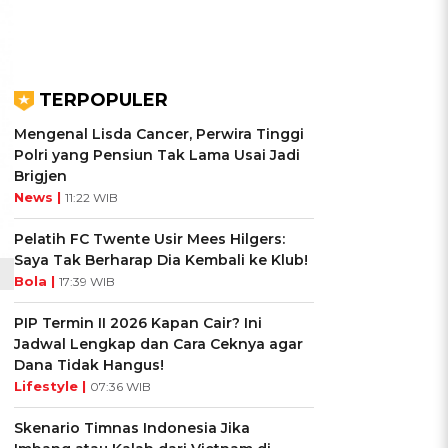
TERPOPULER
Mengenal Lisda Cancer, Perwira Tinggi
Polri yang Pensiun Tak Lama Usai Jadi
Brigjen
News |
11:22 WIB
Pelatih FC Twente Usir Mees Hilgers:
Saya Tak Berharap Dia Kembali ke Klub!
Bola |
17:39 WIB
PIP Termin II 2026 Kapan Cair? Ini
Jadwal Lengkap dan Cara Ceknya agar
Dana Tidak Hangus!
Lifestyle |
07:36 WIB
Skenario Timnas Indonesia Jika