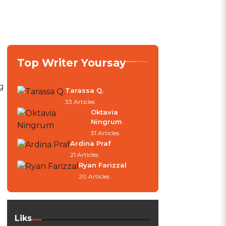
Top Writer Yoursay
g
Tarassa Q.
33 Articles
Oktavia
a
Ningrum
31 Articles
Ardina Praf
21 Articles
Ryan Farizzal
20 Articles
Liks