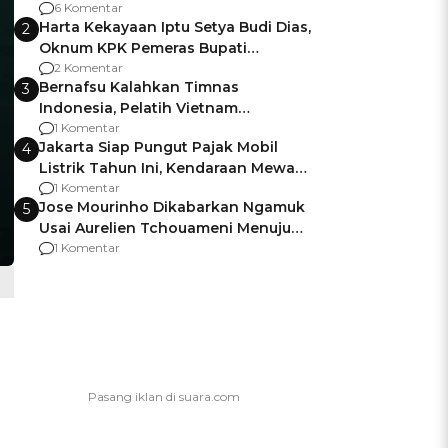
Gagalnya Negara Jamin Keamanan
6 Komentar
Harta Kekayaan Iptu Setya Budi Dias,
2
Oknum KPK Pemeras Bupati
Pemalang
2 Komentar
Bernafsu Kalahkan Timnas
3
Indonesia, Pelatih Vietnam
Berencana Pakai Jimat di Pakansari
1 Komentar
Jakarta Siap Pungut Pajak Mobil
4
Listrik Tahun Ini, Kendaraan Mewah
Kena hingga 75% PKB
1 Komentar
Jose Mourinho Dikabarkan Ngamuk
5
Usai Aurelien Tchouameni Menuju
Manchester United
1 Komentar