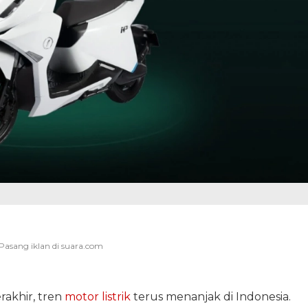
akhir, tren
motor listrik
terus menanjak di Indonesia.