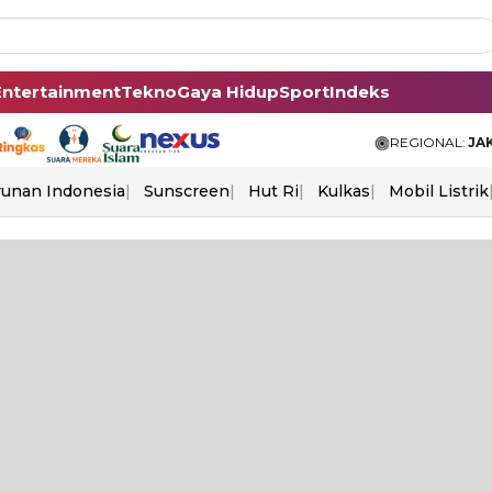
Entertainment
Tekno
Gaya Hidup
Sport
Indeks
REGIONAL:
JA
unan Indonesia
Sunscreen
Hut Ri
Kulkas
Mobil Listrik