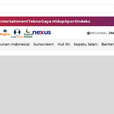
Entertainment
Tekno
Gaya Hidup
Sport
Indeks
REGIONAL:
JA
unan Indonesia
Sunscreen
Hut Ri
Sepatu Jalan
Bante