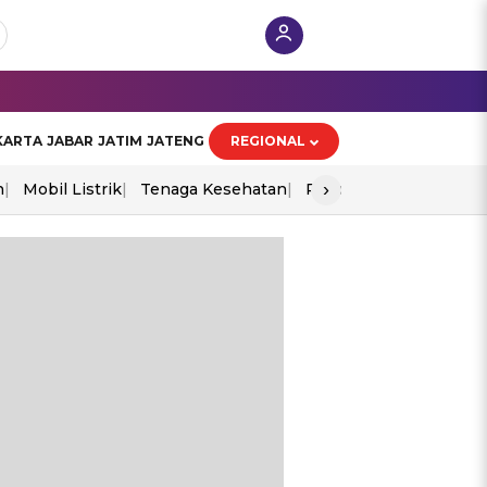
KARTA
JABAR
JATIM
JATENG
REGIONAL
›
n
Mobil Listrik
Tenaga Kesehatan
Piala Aff 2026
Ekono