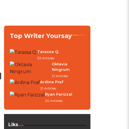
Top Writer Yoursay
Tarassa Q.
33 Articles
Oktavia
Ningrum
31 Articles
Ardina Praf
21 Articles
Ryan Farizzal
20 Articles
Liks