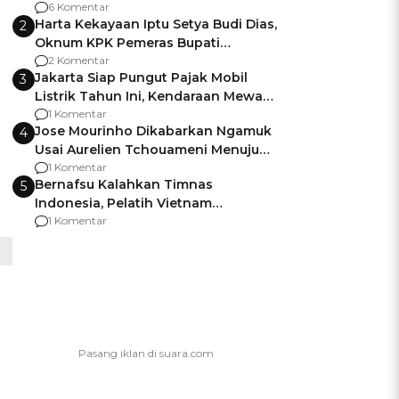
Gagalnya Negara Jamin Keamanan
6 Komentar
Harta Kekayaan Iptu Setya Budi Dias,
2
Oknum KPK Pemeras Bupati
Pemalang
2 Komentar
Jakarta Siap Pungut Pajak Mobil
3
Listrik Tahun Ini, Kendaraan Mewah
Kena hingga 75% PKB
1 Komentar
Jose Mourinho Dikabarkan Ngamuk
4
Usai Aurelien Tchouameni Menuju
Manchester United
1 Komentar
Bernafsu Kalahkan Timnas
5
Indonesia, Pelatih Vietnam
Berencana Pakai Jimat di Pakansari
1 Komentar