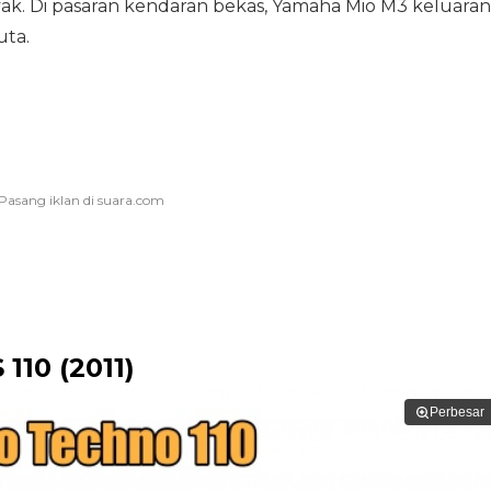
k. Di pasaran kendaran bekas, Yamaha Mio M3 keluaran
uta.
110 (2011)
Perbesar