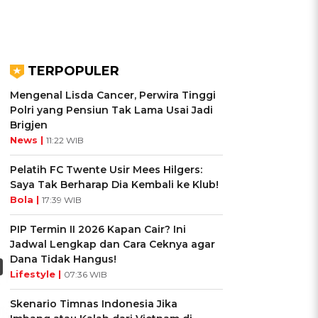
TERPOPULER
Mengenal Lisda Cancer, Perwira Tinggi
Polri yang Pensiun Tak Lama Usai Jadi
Brigjen
News |
11:22 WIB
Pelatih FC Twente Usir Mees Hilgers:
Saya Tak Berharap Dia Kembali ke Klub!
Bola |
17:39 WIB
PIP Termin II 2026 Kapan Cair? Ini
Jadwal Lengkap dan Cara Ceknya agar
Dana Tidak Hangus!
Lifestyle |
07:36 WIB
Skenario Timnas Indonesia Jika