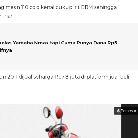
g mesin 110 cc dikenal cukup irit BBM sehingga
-hari.
kelas Yamaha Nmax tapi Cuma Punya Dana Rp5
ifnya
 2011 dijual seharga Rp7.8 juta di platform jual beli
Perbesar