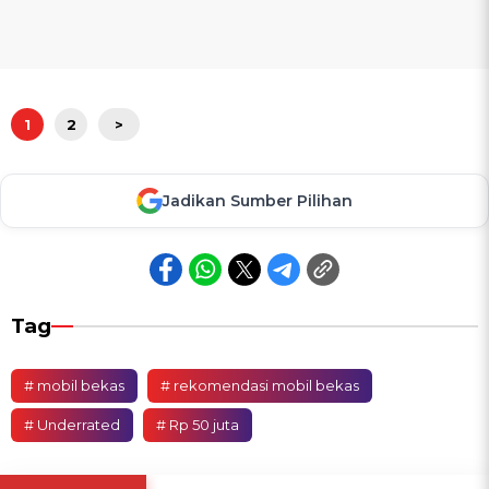
1
2
>
Jadikan Sumber Pilihan
Tag
# mobil bekas
# rekomendasi mobil bekas
# Underrated
# Rp 50 juta