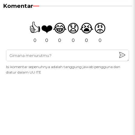
Komentar
👍
❤️
😂
😧
😭
😡
0
0
0
0
0
0
Isi komentar sepenuhnya adalah tanggung jawab pengguna dan
diatur dalam UU ITE