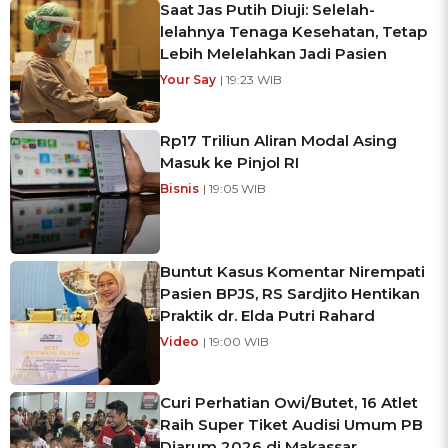
Saat Jas Putih Diuji: Selelah-
lelahnya Tenaga Kesehatan, Tetap
Lebih Melelahkan Jadi Pasien
Your Say
| 19:23 WIB
Rp17 Triliun Aliran Modal Asing
Masuk ke Pinjol RI
Bisnis
| 19:05 WIB
Buntut Kasus Komentar Nirempati
Pasien BPJS, RS Sardjito Hentikan
Praktik dr. Elda Putri Rahard
Video
| 19:00 WIB
Curi Perhatian Owi/Butet, 16 Atlet
Raih Super Tiket Audisi Umum PB
Djarum 2026 di Makassar