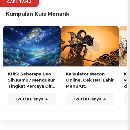
CARI TAHU
Kumpulan Kuis Menarik
KUIS: Seberapa Leo
Kalkulator Weton
KU
Sih Kamu? Mengukur
Online, Cek Hari Lahir
ya
Tingkat Percaya Diri
Menurut
de
dan Karisma
Penanggalan Jawa
Ikuti Kuisnya ➔
Ikuti Kuisnya ➔