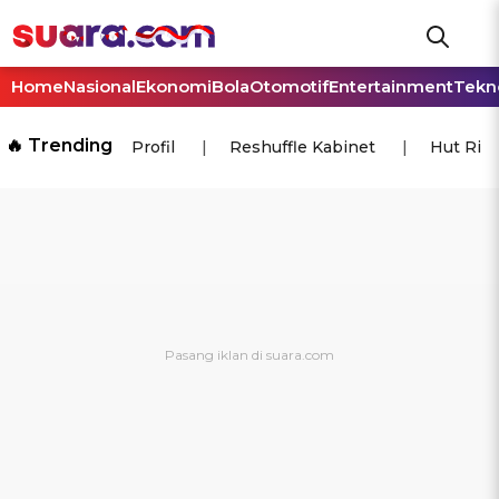
Home
Nasional
Ekonomi
Bola
Otomotif
Entertainment
Tekn
🔥 Trending
Profil
Reshuffle Kabinet
Hut Ri