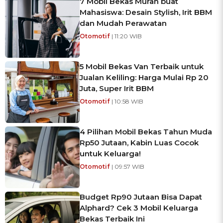
7 Mobil Bekas Murah buat
Mahasiswa: Desain Stylish, Irit BBM
dan Mudah Perawatan
Otomotif
| 11:20 WIB
5 Mobil Bekas Van Terbaik untuk
Jualan Keliling: Harga Mulai Rp 20
Juta, Super Irit BBM
Otomotif
| 10:58 WIB
4 Pilihan Mobil Bekas Tahun Muda
Rp50 Jutaan, Kabin Luas Cocok
untuk Keluarga!
Otomotif
| 09:57 WIB
Budget Rp90 Jutaan Bisa Dapat
Alphard? Cek 3 Mobil Keluarga
Bekas Terbaik Ini