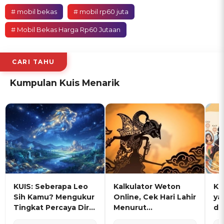
# mobil bekas
# mobil rp60 juta
# Mobil Bekas Harga Rp60 Jutaan
CARI TAHU
Kumpulan Kuis Menarik
KUIS: Seberapa Leo
Kalkulator Weton
KU
Sih Kamu? Mengukur
Online, Cek Hari Lahir
ya
Tingkat Percaya Diri
Menurut
de
dan Karisma
Penanggalan Jawa