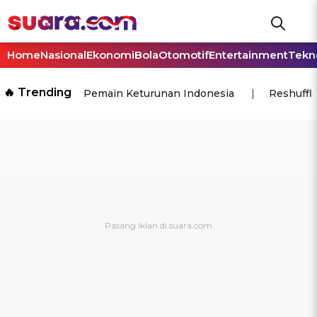
Home
Nasional
Ekonomi
Bola
Otomotif
Entertainment
Tekn
🔥 Trending
Pemain Keturunan Indonesia
Reshuffl