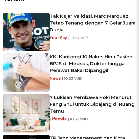
Tak Kejar Validasi, Marc Marquez
Tetap Tenang dengan 7 Gelar Juara
Dunia
Your Say
| 10:34 WIB
KKI Kantongi 10 Nakes Hina Pasien
BPJS di Medsos, Dokter hingga
Perawat Bakal Dipanggil
News
| 10:33 WIB
7 Lukisan Pembawa Hoki Menurut
Feng Shui untuk Dipajang di Ruang
Tamu
Lifestyle
| 10:32 WIB
TP Jazz Management dan Kota