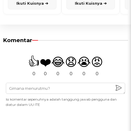
Ikuti Kuisnya ➔
Ikuti Kuisnya ➔
Komentar
👍
❤️
😂
😧
😭
😡
0
0
0
0
0
0
Isi komentar sepenuhnya adalah tanggung jawab pengguna dan
diatur dalam UU ITE