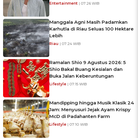
Entertainment
| 07:26 WIB
Manggala Agni Masih Padamkan
Karhutla di Riau Seluas 100 Hektare
Lebih
Riau
| 07:24 WIB
Ramalan Shio 9 Agustus 2026: 5
Shio Bakal Buang Kesialan dan
Buka Jalan Keberuntungan
Lifestyle
| 07:15 WIB
Mandipping hingga Musik Klasik 24
Jam: Menyusuri Jejak Ayam Krispy
McD di Padahanten Farm
Lifestyle
| 07:10 WIB