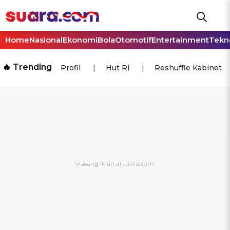
Home
Nasional
Ekonomi
Bola
Otomotif
Entertainment
Tekn
🔥 Trending
Profil
Hut Ri
Reshuffle Kabinet