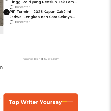
Tinggi Polri yang Pensiun Tak Lama
Usai Jadi Brigjen
1 Komentar
PIP Termin II 2026 Kapan Cair? Ini
5
Jadwal Lengkap dan Cara Ceknya
agar Dana Tidak Hangus!
1 Komentar
n
m
Top Writer Yoursay