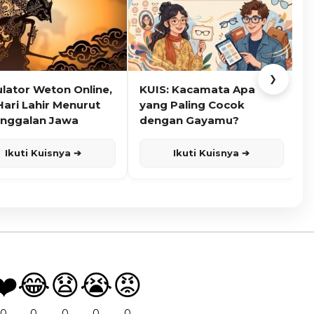
❯
ulator Weton Online,
KUIS: Kacamata Apa
K
Hari Lahir Menurut
yang Paling Cocok
nggalan Jawa
dengan Gayamu?
Ikuti Kuisnya ➔
Ikuti Kuisnya ➔
❤️
😂
😧
😭
😡
0
0
0
0
0