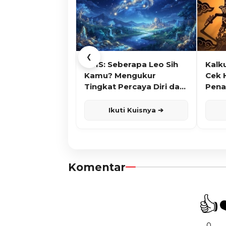
❮
KUIS: Seberapa Leo Sih
Kalk
Kamu? Mengukur
Cek 
Tingkat Percaya Diri dan
Pena
Karisma
Ikuti Kuisnya ➔
Komentar
👍
0