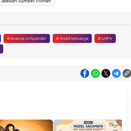
Jadikan Sumber Pilihan
# Avanza vs Xpander
# mobil keluarga
# LMPV