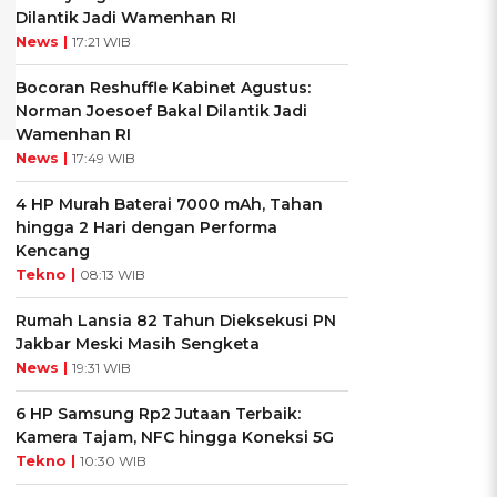
Dilantik Jadi Wamenhan RI
News |
17:21 WIB
Bocoran Reshuffle Kabinet Agustus:
Norman Joesoef Bakal Dilantik Jadi
Wamenhan RI
News |
17:49 WIB
4 HP Murah Baterai 7000 mAh, Tahan
hingga 2 Hari dengan Performa
Kencang
Tekno |
08:13 WIB
Rumah Lansia 82 Tahun Dieksekusi PN
Jakbar Meski Masih Sengketa
News |
19:31 WIB
6 HP Samsung Rp2 Jutaan Terbaik:
Kamera Tajam, NFC hingga Koneksi 5G
Tekno |
10:30 WIB