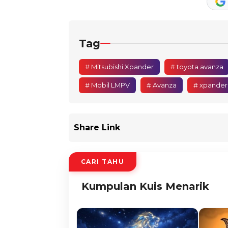
Tag
# Mitsubishi Xpander
# toyota avanza
# Mobil LMPV
# Avanza
# xpander
Share Link
CARI TAHU
Kumpulan Kuis Menarik