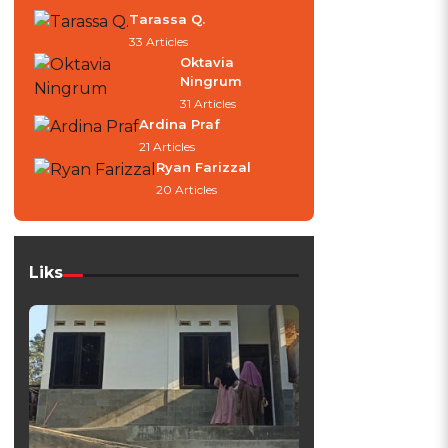
Tarassa Q.
33 Articles
Oktavia
Ningrum
31 Articles
Ardina Praf
21 Articles
Ryan Farizzal
20 Articles
Liks