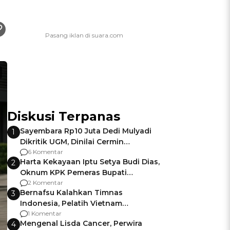
Diskusi Terpanas
Sayembara Rp10 Juta Dedi Mulyadi
1
Dikritik UGM, Dinilai Cermin
Gagalnya Negara Jamin Keamanan
6 Komentar
Harta Kekayaan Iptu Setya Budi Dias,
2
Oknum KPK Pemeras Bupati
Pemalang
2 Komentar
Bernafsu Kalahkan Timnas
3
Indonesia, Pelatih Vietnam
Berencana Pakai Jimat di Pakansari
1 Komentar
Mengenal Lisda Cancer, Perwira
4