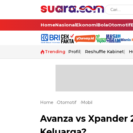
Home
Nasional
Ekonomi
Bola
Otomotif
Trending
Profil
Reshuffle Kabinet
H
Home
Otomotif
Mobil
Avanza vs Xpander 
Keluarga?