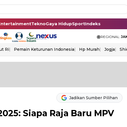
Entertainment
Tekno
Gaya Hidup
Sport
Indeks
REGIONAL:
JA
ut Ri
Pemain Keturunan Indonesia
Hp Murah
Jogja
Shi
Jadikan Sumber Pilihan
2025: Siapa Raja Baru MPV