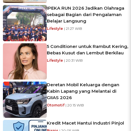
IPEKA RUN 2026 Jadikan Olahraga
sebagai Bagian dari Pengalaman
Belajar Langsung
Lifestyle
| 21:27 WIB
5 Conditioner untuk Rambut Kering,
Bebas Kusut dan Lembut Berkilau
Lifestyle
| 20:31 WIB
Deretan Mobil Keluarga dengan
Kabin Lapang yang Melantai di
GIIAS 2026
Otomotif
| 20:15 WIB
Kredit Macet Hantui Industri Pinjol
Bisnis
| 20:05 WIB