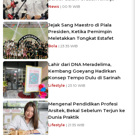
News
| 00:19 WIB
Jejak Sang Maestro di Piala
Presiden, Ketika Pemimpin
Meletakkan Tongkat Estafet
Bola
| 23:35 WIB
Lahir dari DNA Meradelima,
Kembang Goeyang Hadirkan
Konsep Tempo Dulu di Sarinah
Lifestyle
| 23:10 WIB
Mengenal Pendidikan Profesi
Arsitek, Bekal Sebelum Terjun ke
Dunia Praktik
Lifestyle
| 21:35 WIB