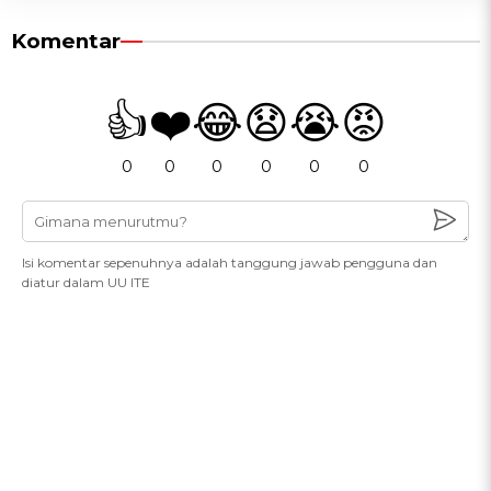
Komentar
👍
❤️
😂
😧
😭
😡
0
0
0
0
0
0
Isi komentar sepenuhnya adalah tanggung jawab pengguna dan
diatur dalam UU ITE