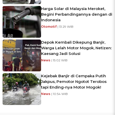
Harga Solar di Malaysia Meroket,
Begini Perbandingannya dengan di
Indonesia
Otomotif
| 13:29 WIB
Depok Kembali Dikepung Banjir,
Warga Lelah Motor Mogok, Netizen:
Kaesang Jadi Solusi
News
| 15:02 WIB
Kejebak Banjir di Cempaka Putih
Jakpus, Pemotor Ngotot Terobos
tapi Ending-nya Motor Mogok!
News
| 10:54 WIB