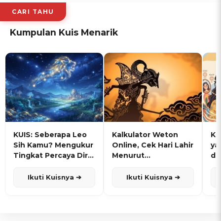
CARI TAHU
Kumpulan Kuis Menarik
KUIS: Seberapa Leo
Kalkulator Weton
KU
Sih Kamu? Mengukur
Online, Cek Hari Lahir
ya
Tingkat Percaya Diri
Menurut
de
dan Karisma
Penanggalan Jawa
Ikuti Kuisnya ➔
Ikuti Kuisnya ➔