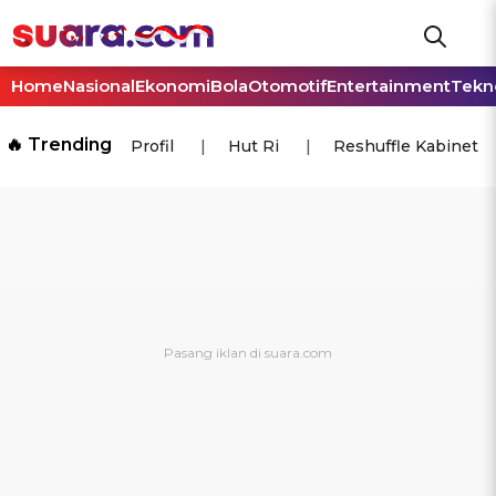
Home
Nasional
Ekonomi
Bola
Otomotif
Entertainment
Tekn
🔥 Trending
Profil
Hut Ri
Reshuffle Kabinet