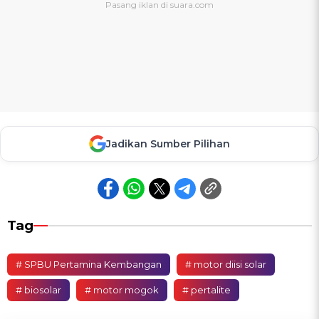
Jadikan Sumber Pilihan
Tag
# SPBU Pertamina Kembangan
# motor diisi solar
# biosolar
# motor mogok
# pertalite