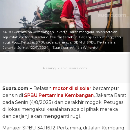
SPBU Pertamina Kembangan Jakarta Barat mengaku salah setelah
sejumlah motor diisi solar di fasilitas tersebut. Berjanji akan mengganti
rugi. Foto: Petugas SPBU sedang mengisi BBM di SPBU Pertamina,
Jakarta, Jumat (22/11/2024). [Suara.com/Alfian Winanto]
Suara.com -
Belasan
motor diisi solar
bercampur
bensin di
SPBU Pertamina Kembangan
, Jakarta Barat
pada Senin (4/8/2025) dan berakhir mogok. Petugas
di lokasi mengakui kesalahan ada di pihak mereka
dan berjanji akan mengganti rugi.
Manajer SPBU 34.116.12 Pertamina, di Jalan Kembang