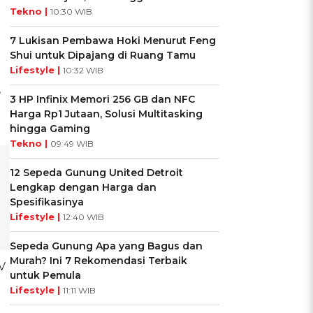
Tekno |
10:30 WIB
7 Lukisan Pembawa Hoki Menurut Feng
Shui untuk Dipajang di Ruang Tamu
Lifestyle |
10:32 WIB
,
3 HP Infinix Memori 256 GB dan NFC
Harga Rp1 Jutaan, Solusi Multitasking
hingga Gaming
Tekno |
09:49 WIB
12 Sepeda Gunung United Detroit
Lengkap dengan Harga dan
Spesifikasinya
Lifestyle |
12:40 WIB
Sepeda Gunung Apa yang Bagus dan
Murah? Ini 7 Rekomendasi Terbaik
V
untuk Pemula
Lifestyle |
11:11 WIB