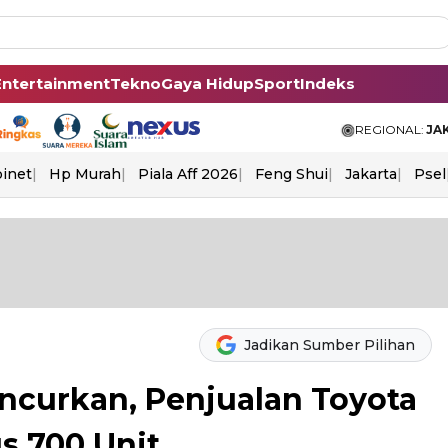
Entertainment
Tekno
Gaya Hidup
Sport
Indeks
REGIONAL:
JA
binet
Hp Murah
Piala Aff 2026
Feng Shui
Jakarta
Psel
Jadikan Sumber Pilihan
ncurkan, Penjualan Toyota
s 700 Unit