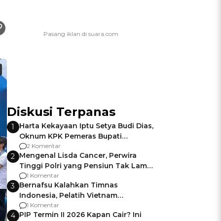
Diskusi Terpanas
Harta Kekayaan Iptu Setya Budi Dias,
1
Oknum KPK Pemeras Bupati
Pemalang
2 Komentar
Mengenal Lisda Cancer, Perwira
2
Tinggi Polri yang Pensiun Tak Lama
Usai Jadi Brigjen
1 Komentar
Bernafsu Kalahkan Timnas
3
Indonesia, Pelatih Vietnam
Berencana Pakai Jimat di Pakansari
1 Komentar
PIP Termin II 2026 Kapan Cair? Ini
4