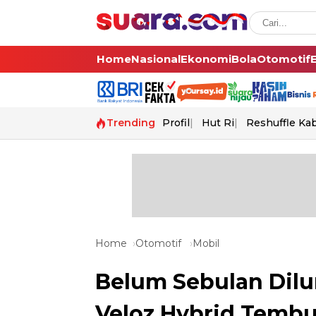
Home
Nasional
Ekonomi
Bola
Otomotif
Trending
Profil
Hut Ri
Reshuffle Ka
Home
Otomotif
Mobil
Belum Sebulan Dilu
Veloz Hybrid Tembu