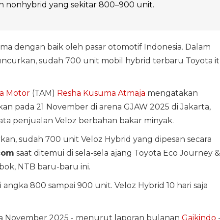
n nonhybrid yang sekitar 800–900 unit.
ima dengan baik oleh pasar otomotif Indonesia. Dalam
uncurkan, sudah 700 unit mobil hybrid terbaru Toyota i
ra Motor
(TAM)
Resha Kusuma Atmaja
mengatakan
kan pada 21 November di arena GJAW 2025 di Jakarta,
ta penjualan Veloz berbahan bakar minyak.
urkan, sudah 700 unit Veloz Hybrid yang dipesan secara
com
saat ditemui di sela-sela ajang Toyota Eco Journey &
bok, NTB baru-baru ini.
 angka 800 sampai 900 unit. Veloz Hybrid 10 hari saja
ma November 2025 - menurut laporan bulanan
Gaikindo