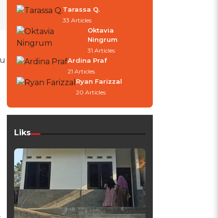
Tarassa Q.
33 Articles
Oktavia
Ningrum
31 Articles
tu
Ardina Praf
21 Articles
Ryan Farizzal
20 Articles
Liks
-