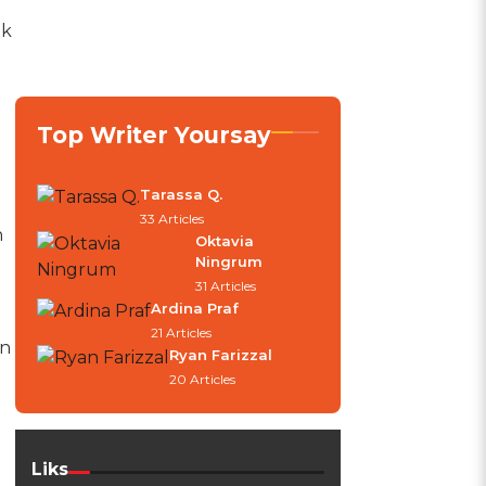
uk
Top Writer Yoursay
Tarassa Q.
33 Articles
n
Oktavia
Ningrum
31 Articles
Ardina Praf
21 Articles
in
Ryan Farizzal
20 Articles
Liks