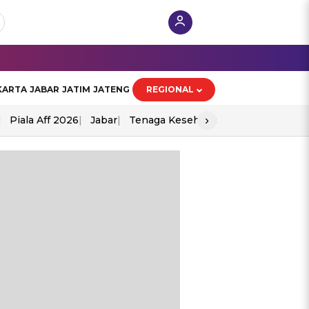
KARTA
JABAR
JATIM
JATENG
REGIONAL
›
Piala Aff 2026
Jabar
Tenaga Kesehatan
Ppad