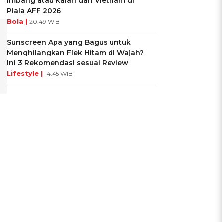
Imbang atau Kalah dari Vietnam di
Piala AFF 2026
Bola |
20:49 WIB
Sunscreen Apa yang Bagus untuk
Menghilangkan Flek Hitam di Wajah?
Ini 3 Rekomendasi sesuai Review
Lifestyle |
14:45 WIB