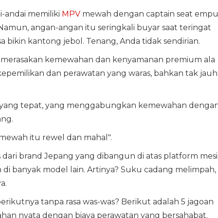
-andai memiliki
MPV
mewah dengan captain seat emp
 Namun, angan-angan itu seringkali buyar saat teringat
a bikin kantong jebol. Tenang, Anda tidak sendirian.
a merasakan kemewahan dan kenyamanan premium ala
epemilikan dan perawatan yang waras, bahkan tak jauh
g yang tepat, yang menggabungkan kemewahan denga
ang.
mewah itu rewel dan mahal".
ari brand Jepang yang dibangun di atas platform mes
 di banyak model lain. Artinya? Suku cadang melimpah,
a.
berikutnya tanpa rasa was-was? Berikut adalah 5 jagoan
n nyata dengan biaya perawatan yang bersahabat.