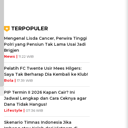
TERPOPULER
Mengenal Lisda Cancer, Perwira Tinggi
Polri yang Pensiun Tak Lama Usai Jadi
Brigjen
News |
11:22 WIB
Pelatih FC Twente Usir Mees Hilgers:
Saya Tak Berharap Dia Kembali ke Klub!
Bola |
17:39 WIB
PIP Termin II 2026 Kapan Cair? Ini
Jadwal Lengkap dan Cara Ceknya agar
Dana Tidak Hangus!
Lifestyle |
07:36 WIB
Skenario Timnas Indonesia Jika