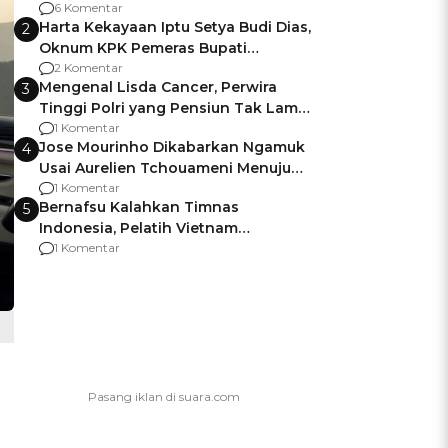
Gagalnya Negara Jamin Keamanan
6 Komentar
Harta Kekayaan Iptu Setya Budi Dias,
2
Oknum KPK Pemeras Bupati
Pemalang
2 Komentar
Mengenal Lisda Cancer, Perwira
3
Tinggi Polri yang Pensiun Tak Lama
Usai Jadi Brigjen
1 Komentar
Jose Mourinho Dikabarkan Ngamuk
4
Usai Aurelien Tchouameni Menuju
Manchester United
1 Komentar
Bernafsu Kalahkan Timnas
5
Indonesia, Pelatih Vietnam
Berencana Pakai Jimat di Pakansari
1 Komentar