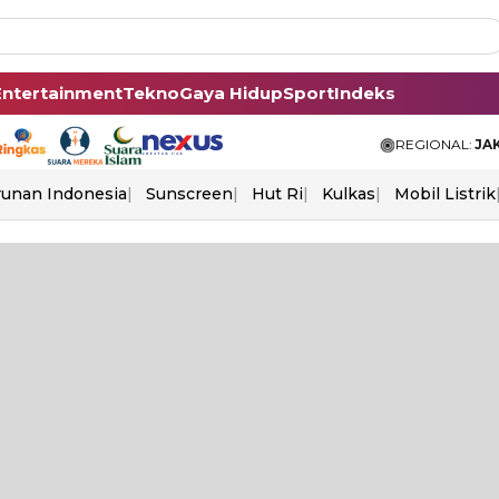
Entertainment
Tekno
Gaya Hidup
Sport
Indeks
REGIONAL:
JA
unan Indonesia
Sunscreen
Hut Ri
Kulkas
Mobil Listrik