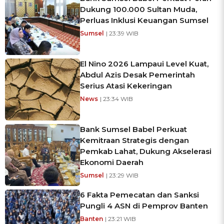
Dukung 100.000 Sultan Muda,
Perluas Inklusi Keuangan Sumsel
Sumsel
| 23:39 WIB
El Nino 2026 Lampaui Level Kuat,
Abdul Azis Desak Pemerintah
Serius Atasi Kekeringan
News
| 23:34 WIB
Bank Sumsel Babel Perkuat
Kemitraan Strategis dengan
Pemkab Lahat, Dukung Akselerasi
Ekonomi Daerah
Sumsel
| 23:29 WIB
6 Fakta Pemecatan dan Sanksi
Pungli 4 ASN di Pemprov Banten
Banten
| 23:21 WIB