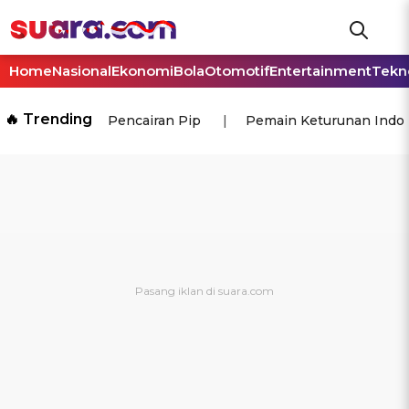
Home
Nasional
Ekonomi
Bola
Otomotif
Entertainment
Tekn
🔥 Trending
Pencairan Pip
Pemain Keturunan Indo