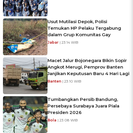
Usut Mutilasi Depok, Polisi
Temukan HP Pelaku Tergabung
dalam Grup Komunitas Gay
Jabar
| 23:14 WIB
Macet Jalur Bojonegara Bikin Sopir
Angkot Merugi, Pemprov Banten
Janjikan Keputusan Baru 4 Hari Lagi
Banten
| 23:10 WIB
Tumbangkan Persib Bandung,
Persebaya Surabaya Juara Piala
Presiden 2026
Bola
| 23:08 WIB