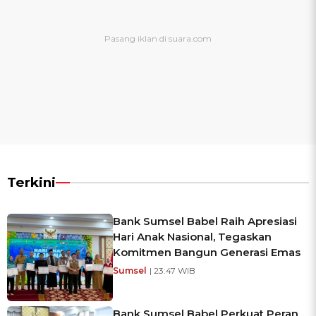
Terkini
Bank Sumsel Babel Raih Apresiasi
Hari Anak Nasional, Tegaskan
Komitmen Bangun Generasi Emas
Sumsel
| 23:47 WIB
Bank Sumsel Babel Perkuat Peran