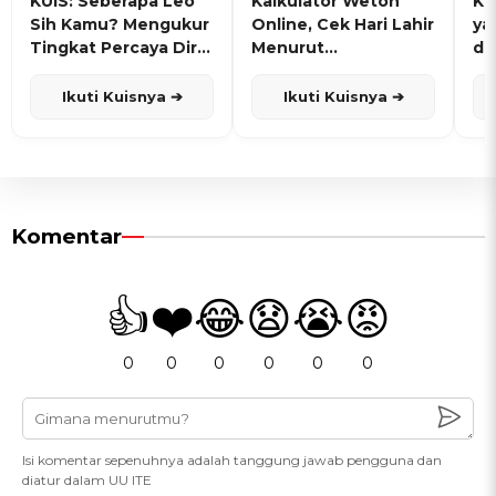
KUIS: Seberapa Leo
Kalkulator Weton
KU
Sih Kamu? Mengukur
Online, Cek Hari Lahir
ya
Tingkat Percaya Diri
Menurut
de
dan Karisma
Penanggalan Jawa
Ikuti Kuisnya ➔
Ikuti Kuisnya ➔
Komentar
👍
❤️
😂
😧
😭
😡
0
0
0
0
0
0
Isi komentar sepenuhnya adalah tanggung jawab pengguna dan
diatur dalam UU ITE