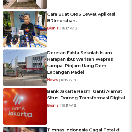
Cara Buat QRIS Lewat Aplikasi
BRImerchant
Bisnis
| 16:17 WIB
Deretan Fakta Sekolah Islam
Harapan Ibu: Warisan Wapres
sampai Pinjam Uang Demi
Lapangan Padel
News
| 16:15 WIB
Bank Jakarta Resmi Ganti Alamat
Situs, Dorong Transformasi Digital
Bisnis
| 16:11 WIB
Timnas Indonesia Gagal Total di