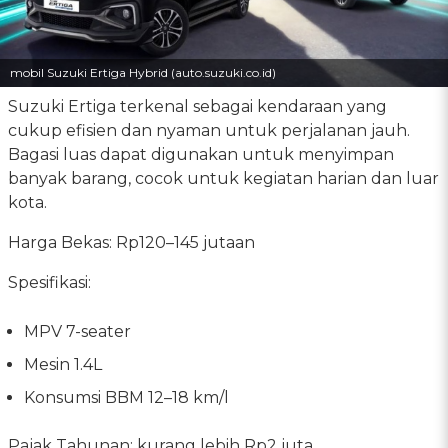
mobil Suzuki Ertiga Hybrid (auto.suzuki.co.id)
Suzuki Ertiga terkenal sebagai kendaraan yang
cukup efisien dan nyaman untuk perjalanan jauh.
Bagasi luas dapat digunakan untuk menyimpan
banyak barang, cocok untuk kegiatan harian dan luar
kota.
Harga Bekas: Rp120–145 jutaan
Spesifikasi:
MPV 7-seater
Mesin 1.4L
Konsumsi BBM 12–18 km/l
Pajak Tahunan: kurang lebih Rp2 juta