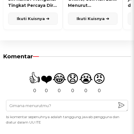
Tingkat Percaya Diri
Menurut
de
dan Karisma
Penanggalan Jawa
Ikuti Kuisnya ➔
Ikuti Kuisnya ➔
Komentar
👍
❤️
😂
😧
😭
😡
0
0
0
0
0
0
Isi komentar sepenuhnya adalah tanggung jawab pengguna dan
diatur dalam UU ITE