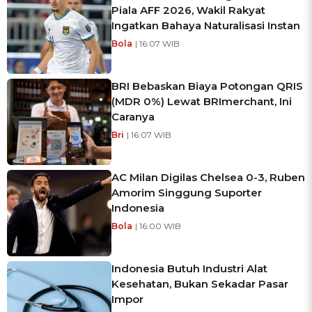
Piala AFF 2026, Wakil Rakyat
Ingatkan Bahaya Naturalisasi Instan
Bola
| 16:07 WIB
BRI Bebaskan Biaya Potongan QRIS
(MDR 0%) Lewat BRImerchant, Ini
Caranya
Bri
| 16:07 WIB
AC Milan Digilas Chelsea 0-3, Ruben
Amorim Singgung Suporter
Indonesia
Bola
| 16:00 WIB
Indonesia Butuh Industri Alat
Kesehatan, Bukan Sekadar Pasar
Impor