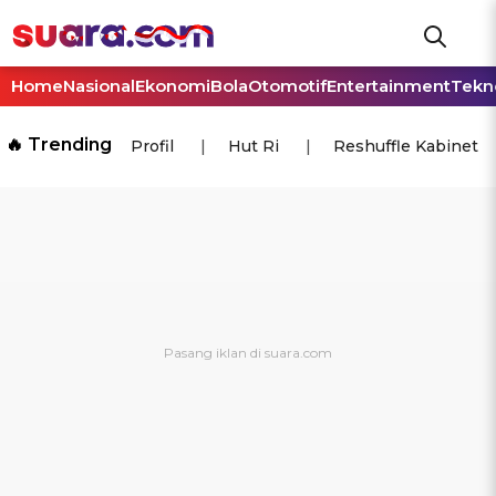
Home
Nasional
Ekonomi
Bola
Otomotif
Entertainment
Tekn
🔥 Trending
Profil
Hut Ri
Reshuffle Kabinet