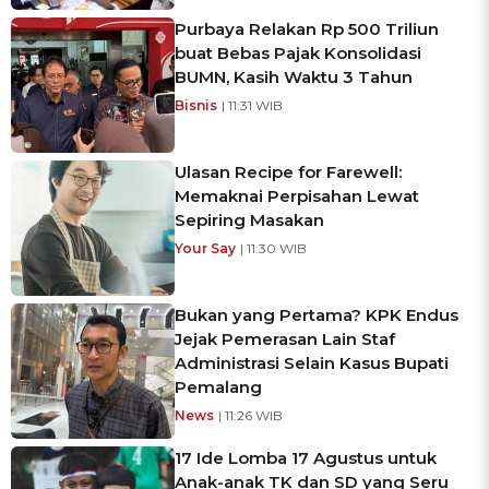
Purbaya Relakan Rp 500 Triliun
buat Bebas Pajak Konsolidasi
BUMN, Kasih Waktu 3 Tahun
Bisnis
| 11:31 WIB
Ulasan Recipe for Farewell:
Memaknai Perpisahan Lewat
Sepiring Masakan
Your Say
| 11:30 WIB
Bukan yang Pertama? KPK Endus
Jejak Pemerasan Lain Staf
Administrasi Selain Kasus Bupati
Pemalang
News
| 11:26 WIB
17 Ide Lomba 17 Agustus untuk
Anak-anak TK dan SD yang Seru