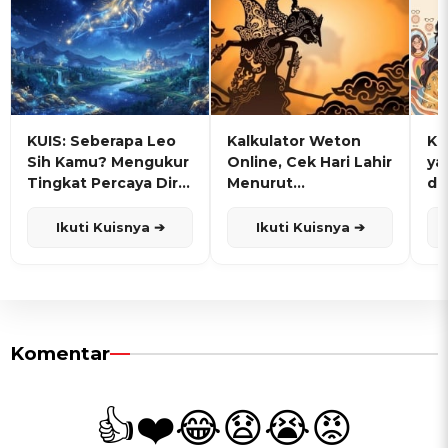
KUIS: Seberapa Leo
Kalkulator Weton
KU
Sih Kamu? Mengukur
Online, Cek Hari Lahir
ya
Tingkat Percaya Diri
Menurut
de
dan Karisma
Penanggalan Jawa
Ikuti Kuisnya ➔
Ikuti Kuisnya ➔
Komentar
👍
❤️
😂
😧
😭
😡