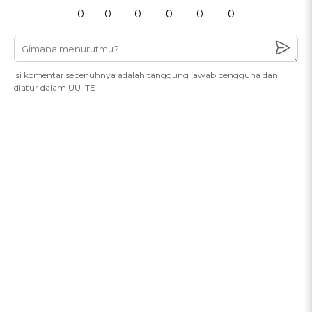
0
0
0
0
0
0
Isi komentar sepenuhnya adalah tanggung jawab pengguna dan
diatur dalam UU ITE