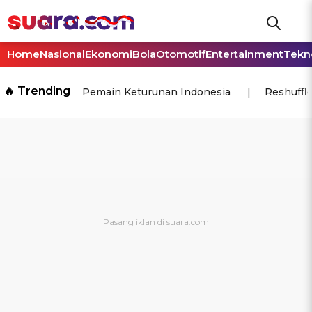
Home
Nasional
Ekonomi
Bola
Otomotif
Entertainment
Tekn
🔥 Trending
Pemain Keturunan Indonesia
Reshuffl