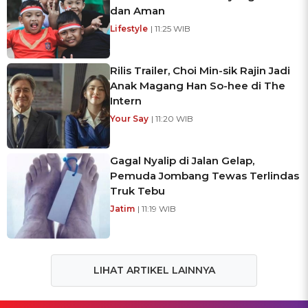
dan Aman
Lifestyle
| 11:25 WIB
Rilis Trailer, Choi Min-sik Rajin Jadi
Anak Magang Han So-hee di The
Intern
Your Say
| 11:20 WIB
Gagal Nyalip di Jalan Gelap,
Pemuda Jombang Tewas Terlindas
Truk Tebu
Jatim
| 11:19 WIB
LIHAT ARTIKEL LAINNYA