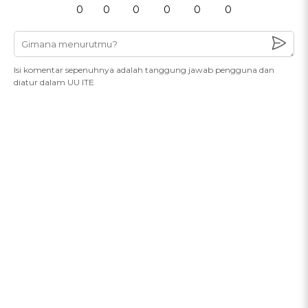
0
0
0
0
0
0
Isi komentar sepenuhnya adalah tanggung jawab pengguna dan
diatur dalam UU ITE