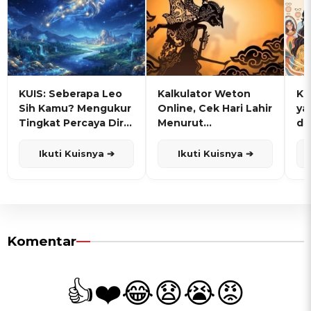
KUIS: Seberapa Leo
Kalkulator Weton
KU
Sih Kamu? Mengukur
Online, Cek Hari Lahir
ya
Tingkat Percaya Diri
Menurut
de
dan Karisma
Penanggalan Jawa
Ikuti Kuisnya ➔
Ikuti Kuisnya ➔
Komentar
👍
❤️
😂
😧
😭
😡