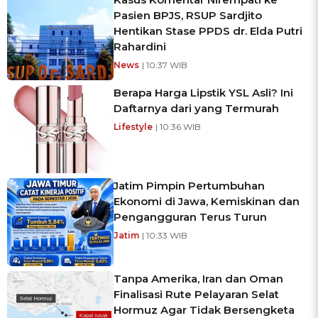
Pasien BPJS, RSUP Sardjito
Hentikan Stase PPDS dr. Elda Putri
Rahardini
News
| 10:37 WIB
Berapa Harga Lipstik YSL Asli? Ini
Daftarnya dari yang Termurah
Lifestyle
| 10:36 WIB
Jatim Pimpin Pertumbuhan
Ekonomi di Jawa, Kemiskinan dan
Pengangguran Terus Turun
Jatim
| 10:33 WIB
Tanpa Amerika, Iran dan Oman
Finalisasi Rute Pelayaran Selat
Hormuz Agar Tidak Bersengketa