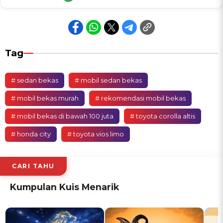
Tag
# sedan bekas
# mobil sedan bekas
# mobil bekas murah
# rekomendasi mobil bekas
# mobil bekas di bawah 100 juta
# toyota corolla altis
# honda city
# toyota vios limo
CARI TAHU
Kumpulan Kuis Menarik