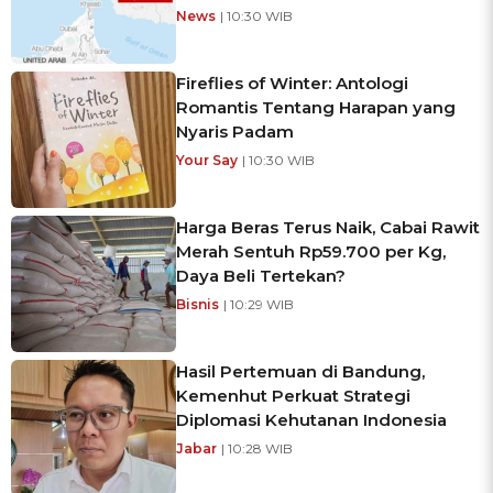
News
| 10:30 WIB
Fireflies of Winter: Antologi
Romantis Tentang Harapan yang
Nyaris Padam
Your Say
| 10:30 WIB
Harga Beras Terus Naik, Cabai Rawit
Merah Sentuh Rp59.700 per Kg,
Daya Beli Tertekan?
Bisnis
| 10:29 WIB
Hasil Pertemuan di Bandung,
Kemenhut Perkuat Strategi
Diplomasi Kehutanan Indonesia
Jabar
| 10:28 WIB