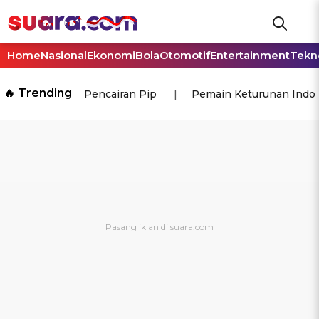
Home
Nasional
Ekonomi
Bola
Otomotif
Entertainment
Tekn
🔥 Trending
Pencairan Pip
Pemain Keturunan Indo