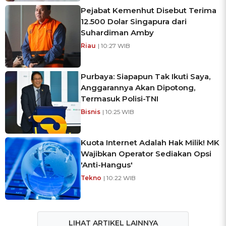
Pejabat Kemenhut Disebut Terima
12.500 Dolar Singapura dari
Suhardiman Amby
Riau
| 10:27 WIB
Purbaya: Siapapun Tak Ikuti Saya,
Anggarannya Akan Dipotong,
Termasuk Polisi-TNI
Bisnis
| 10:25 WIB
Kuota Internet Adalah Hak Milik! MK
Wajibkan Operator Sediakan Opsi
'Anti-Hangus'
Tekno
| 10:22 WIB
LIHAT ARTIKEL LAINNYA