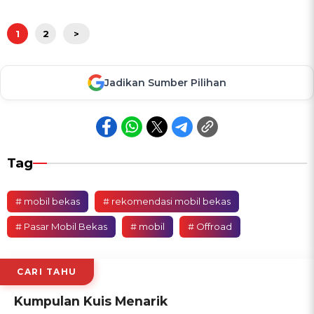
1
2
>
Jadikan Sumber Pilihan
Tag
# mobil bekas
# rekomendasi mobil bekas
# Pasar Mobil Bekas
# mobil
# Offroad
CARI TAHU
Kumpulan Kuis Menarik