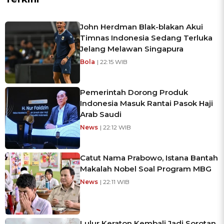
John Herdman Blak-blakan Akui
Timnas Indonesia Sedang Terluka
Jelang Melawan Singapura
Bola
| 22:15 WIB
Pemerintah Dorong Produk
Indonesia Masuk Rantai Pasok Haji
Arab Saudi
News
| 22:12 WIB
Catut Nama Prabowo, Istana Bantah
Makalah Nobel Soal Program MBG
News
| 22:11 WIB
Lulur Keraton Kembali Jadi Sorotan,