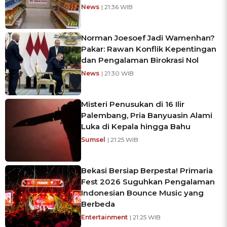
News
| 21:36 WIB
Norman Joesoef Jadi Wamenhan?
Pakar: Rawan Konflik Kepentingan
dan Pengalaman Birokrasi Nol
News
| 21:30 WIB
Misteri Penusukan di 16 Ilir
Palembang, Pria Banyuasin Alami
Luka di Kepala hingga Bahu
Sumsel
| 21:25 WIB
Bekasi Bersiap Berpesta! Primaria
Fest 2026 Suguhkan Pengalaman
Indonesian Bounce Music yang
Berbeda
Entertainment
| 21:25 WIB