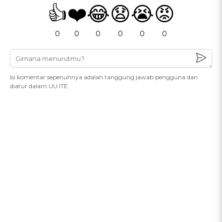
👍
❤️
😂
😧
😭
😡
0
0
0
0
0
0
Isi komentar sepenuhnya adalah tanggung jawab pengguna dan
diatur dalam UU ITE