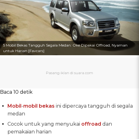
5 Mobil Bekas Tangguh Segala Medan: Oke Dipakai Offroad, Nyaman
untuk Harian [Favcars]
Baca 10 detik
Mobil
-
mobil bekas
ini dipercaya tangguh di segala
medan
Cocok untuk yang menyukai
offroad
dan
pemakaian harian