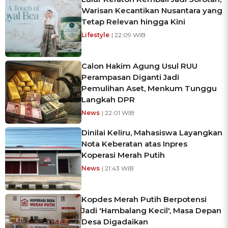
Warisan Kecantikan Nusantara yang
Tetap Relevan hingga Kini
Lifestyle
| 22:09 WIB
Calon Hakim Agung Usul RUU
Perampasan Diganti Jadi
Pemulihan Aset, Menkum Tunggu
Langkah DPR
News
| 22:01 WIB
Dinilai Keliru, Mahasiswa Layangkan
Nota Keberatan atas Inpres
Koperasi Merah Putih
News
| 21:43 WIB
Kopdes Merah Putih Berpotensi
Jadi 'Hambalang Kecil', Masa Depan
Desa Digadaikan