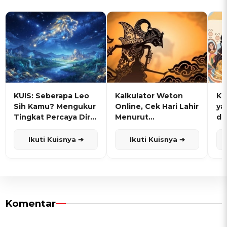
KUIS: Seberapa Leo
Kalkulator Weton
KU
Sih Kamu? Mengukur
Online, Cek Hari Lahir
ya
Tingkat Percaya Diri
Menurut
de
dan Karisma
Penanggalan Jawa
Ikuti Kuisnya ➔
Ikuti Kuisnya ➔
Komentar