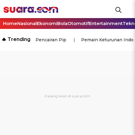
Home
Nasional
Ekonomi
Bola
Otomotif
Entertainment
Tekn
🔥 Trending
Pencairan Pip
Pemain Keturunan Indo