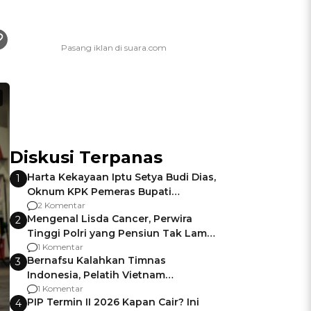
Diskusi Terpanas
Harta Kekayaan Iptu Setya Budi Dias,
1
Oknum KPK Pemeras Bupati
Pemalang
2 Komentar
Mengenal Lisda Cancer, Perwira
2
Tinggi Polri yang Pensiun Tak Lama
Usai Jadi Brigjen
1 Komentar
Bernafsu Kalahkan Timnas
3
Indonesia, Pelatih Vietnam
Berencana Pakai Jimat di Pakansari
1 Komentar
PIP Termin II 2026 Kapan Cair? Ini
4