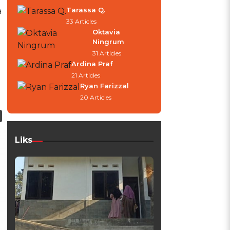
Tarassa Q.
a
33 Articles
Oktavia
Ningrum
31 Articles
Ardina Praf
21 Articles
Ryan Farizzal
20 Articles
Liks