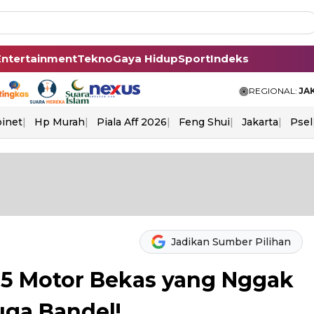
Entertainment
Tekno
Gaya Hidup
Sport
Indeks
REGIONAL:
JA
binet
Hp Murah
Piala Aff 2026
Feng Shui
Jakarta
Psel
Jadikan Sumber Pilihan
i 5 Motor Bekas yang Nggak
uga Bandel!