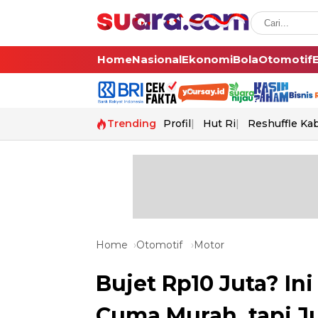
Home
Nasional
Ekonomi
Bola
Otomotif
Trending
Profil
Hut Ri
Reshuffle Ka
Home
Otomotif
Motor
Bujet Rp10 Juta? In
Cuma Murah, tapi J