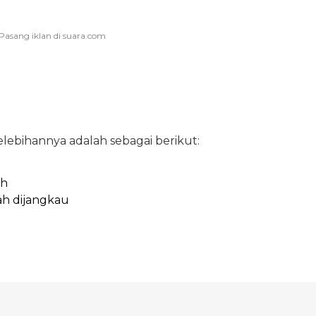
elebihannya adalah sebagai berikut:
ah
ah dijangkau
: