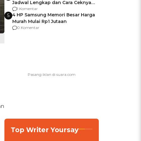
Jadwal Lengkap dan Cara Ceknya
agar Dana Tidak Hangus!
1 Komentar
4 HP Samsung Memori Besar Harga
5
Murah Mulai Rp1 Jutaan
0 Komentar
an
Top Writer Yoursay