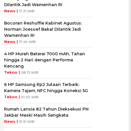
Dilantik Jadi Wamenhan RI
News |
17:21 WIB
Bocoran Reshuffle Kabinet Agustus:
Norman Joesoef Bakal Dilantik Jadi
Wamenhan RI
News |
17:49 WIB
4 HP Murah Baterai 7000 mAh, Tahan
hingga 2 Hari dengan Performa
Kencang
Tekno |
08:13 WIB
6 HP Samsung Rp2 Jutaan Terbaik:
Kamera Tajam, NFC hingga Koneksi 5G
Tekno |
10:30 WIB
Rumah Lansia 82 Tahun Dieksekusi PN
Jakbar Meski Masih Sengketa
News |
19:31 WIB