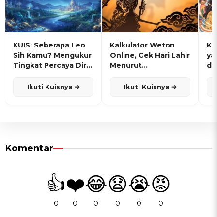
KUIS: Seberapa Leo
Kalkulator Weton
KU
Sih Kamu? Mengukur
Online, Cek Hari Lahir
ya
Tingkat Percaya Diri
Menurut
de
dan Karisma
Penanggalan Jawa
Ikuti Kuisnya ➔
Ikuti Kuisnya ➔
Komentar
👍
❤️
😂
😧
😭
😡
0
0
0
0
0
0