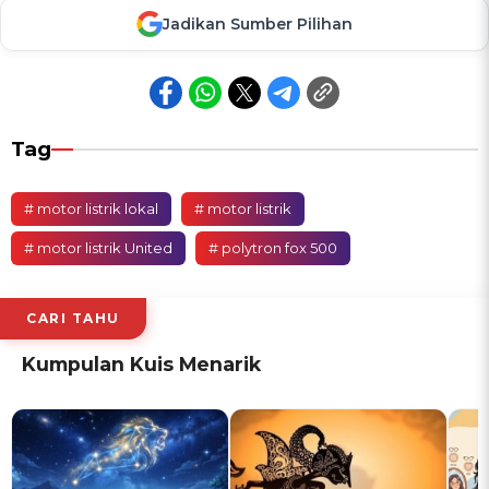
Jadikan Sumber Pilihan
Tag
# motor listrik lokal
# motor listrik
# motor listrik United
# polytron fox 500
CARI TAHU
Kumpulan Kuis Menarik