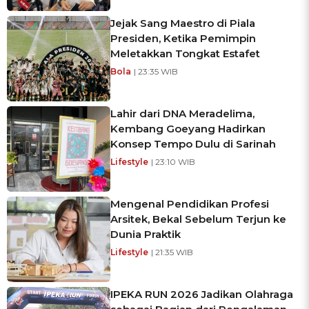
Jejak Sang Maestro di Piala
Presiden, Ketika Pemimpin
Meletakkan Tongkat Estafet
Bola
| 23:35 WIB
Lahir dari DNA Meradelima,
Kembang Goeyang Hadirkan
Konsep Tempo Dulu di Sarinah
Lifestyle
| 23:10 WIB
Mengenal Pendidikan Profesi
Arsitek, Bekal Sebelum Terjun ke
Dunia Praktik
Lifestyle
| 21:35 WIB
IPEKA RUN 2026 Jadikan Olahraga