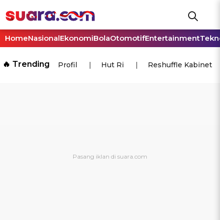
Home
Nasional
Ekonomi
Bola
Otomotif
Entertainment
Tekn
🔥 Trending
Profil
Hut Ri
Reshuffle Kabinet