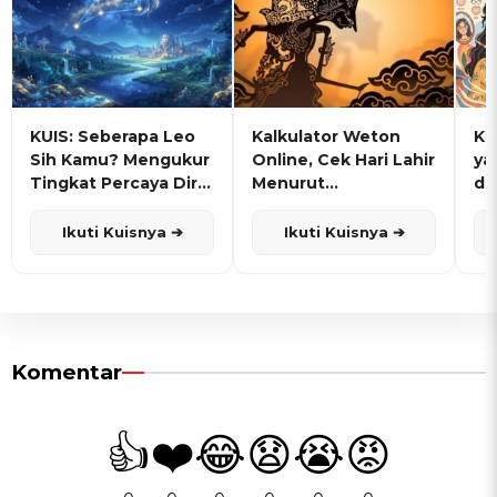
KUIS: Seberapa Leo
Kalkulator Weton
KU
Sih Kamu? Mengukur
Online, Cek Hari Lahir
ya
Tingkat Percaya Diri
Menurut
de
dan Karisma
Penanggalan Jawa
Ikuti Kuisnya ➔
Ikuti Kuisnya ➔
Komentar
👍
❤️
😂
😧
😭
😡