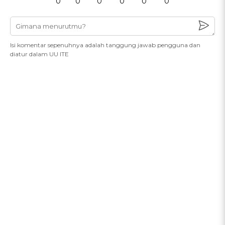
0
0
0
0
0
0
Isi komentar sepenuhnya adalah tanggung jawab pengguna dan
diatur dalam UU ITE