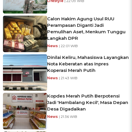
Lifestyle
| 22:09 WIB
Calon Hakim Agung Usul RUU
Perampasan Diganti Jadi
Pemulihan Aset, Menkum Tunggu
Langkah DPR
News
| 22:01 WIB
Dinilai Keliru, Mahasiswa Layangkan
Nota Keberatan atas Inpres
Koperasi Merah Putih
News
| 21:43 WIB
Kopdes Merah Putih Berpotensi
Jadi 'Hambalang Kecil', Masa Depan
Desa Digadaikan
News
| 21:36 WIB