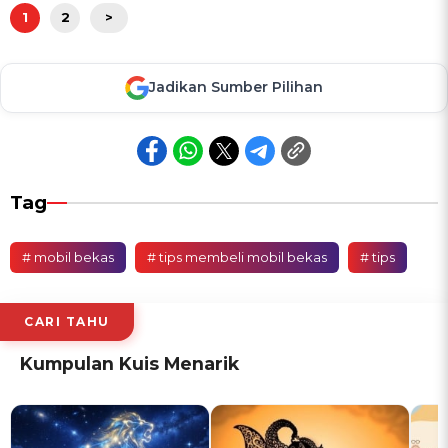
1
2
>
Jadikan Sumber Pilihan
Tag
# mobil bekas
# tips membeli mobil bekas
# tips
CARI TAHU
Kumpulan Kuis Menarik