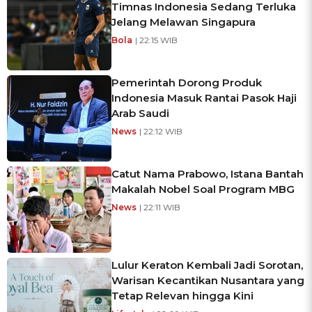
Timnas Indonesia Sedang Terluka
Jelang Melawan Singapura
Bola
| 22:15 WIB
Pemerintah Dorong Produk
Indonesia Masuk Rantai Pasok Haji
Arab Saudi
News
| 22:12 WIB
Catut Nama Prabowo, Istana Bantah
Makalah Nobel Soal Program MBG
News
| 22:11 WIB
Lulur Keraton Kembali Jadi Sorotan,
Warisan Kecantikan Nusantara yang
Tetap Relevan hingga Kini