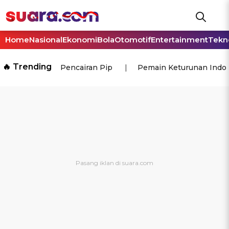
Home
Nasional
Ekonomi
Bola
Otomotif
Entertainment
Tekn
🔥 Trending
Pencairan Pip
Pemain Keturunan Indo