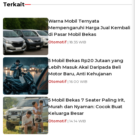
Terkait
Warna Mobil Ternyata
Mempengaruhi Harga Jual Kembali
di Pasar Mobil Bekas
Otomotif
| 18:35 WIB
5 Mobil Bekas Rp20 Jutaan yang
Lebih Masuk Akal Daripada Beli
Motor Baru, Anti Kehujanan
Otomotif
| 16:00 WIB
5 Mobil Bekas 7 Seater Paling Irit,
Murah dan Nyaman: Cocok Buat
Keluarga Besar
Otomotif
| 14:14 WIB