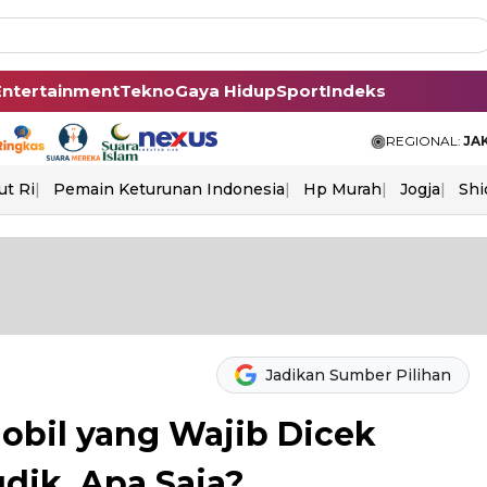
Entertainment
Tekno
Gaya Hidup
Sport
Indeks
REGIONAL:
JA
ut Ri
Pemain Keturunan Indonesia
Hp Murah
Jogja
Shi
Jadikan Sumber Pilihan
bil yang Wajib Dicek
ik, Apa Saja?