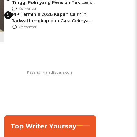
Tinggi Polri yang Pensiun Tak Lama
Usai Jadi Brigjen
1 Komentar
PIP Termin II 2026 Kapan Cair? Ini
5
Jadwal Lengkap dan Cara Ceknya
agar Dana Tidak Hangus!
1 Komentar
Top Writer Yoursay