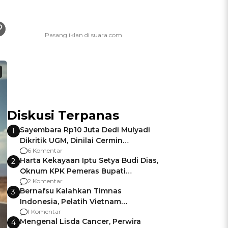
Diskusi Terpanas
Sayembara Rp10 Juta Dedi Mulyadi
1
Dikritik UGM, Dinilai Cermin
Gagalnya Negara Jamin Keamanan
6 Komentar
Harta Kekayaan Iptu Setya Budi Dias,
2
Oknum KPK Pemeras Bupati
Pemalang
2 Komentar
Bernafsu Kalahkan Timnas
3
Indonesia, Pelatih Vietnam
Berencana Pakai Jimat di Pakansari
1 Komentar
Mengenal Lisda Cancer, Perwira
4