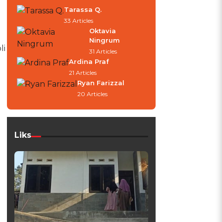
Tarassa Q.
33 Articles
Oktavia
Ningrum
li
31 Articles
Ardina Praf
21 Articles
Ryan Farizzal
20 Articles
Liks