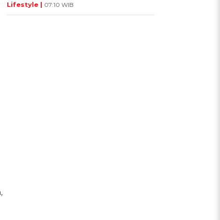
Lifestyle |
07:10 WIB
,