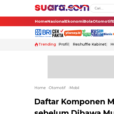
Home
Nasional
Ekonomi
Bola
Otomotif
Trending
Profil
Reshuffle Kabinet
H
Home
Otomotif
Mobil
Daftar Komponen Mo
sebelum Dibawa Mud