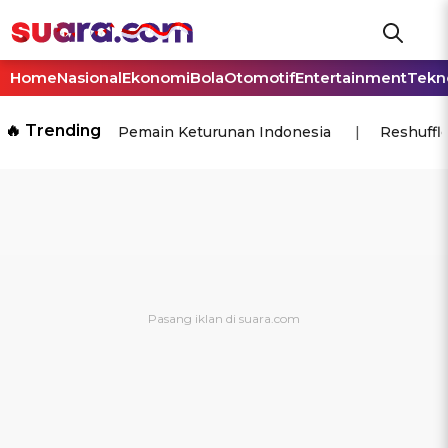
Home
Nasional
Ekonomi
Bola
Otomotif
Entertainment
Tekn
🔥 Trending
Pemain Keturunan Indonesia
Reshuffl