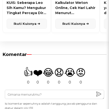
KUIS: Seberapa Leo
Kalkulator Weton
KU
Sih Kamu? Mengukur
Online, Cek Hari Lahir
ya
Tingkat Percaya Diri
Menurut
de
dan Karisma
Penanggalan Jawa
Ikuti Kuisnya ➔
Ikuti Kuisnya ➔
Komentar
👍
❤️
😂
😧
😭
😡
0
0
0
0
0
0
Isi komentar sepenuhnya adalah tanggung jawab pengguna dan
diatur dalam UU ITE