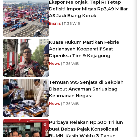
Ekspor Melonjak, Tapi RI Tetap
Defisit! Impor Migas Rp3,49 Miliar
AS Jadi Biang Kerok
Bisnis
| 11:36 WIB
Kuasa Hukum Pastikan Febrie
Adriansyah Kooperatif Saat
Diperiksa Tim 9 Kejagung
News
| 11:35 WIB
Temuan 995 Senjata di Sekolah
Disebut Ancaman Serius bagi
Keamanan Negara
News
| 11:35 WIB
Purbaya Relakan Rp 500 Triliun
buat Bebas Pajak Konsolidasi
BUMN, Kasih Waktu 3 Tahun