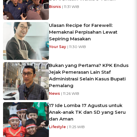
Bisnis
| 11:31 WIB
Ulasan Recipe for Farewell:
Memaknai Perpisahan Lewat
Sepiring Masakan
Your Say
| 11:30 WIB
Bukan yang Pertama? KPK Endus
Jejak Pemerasan Lain Staf
Administrasi Selain Kasus Bupati
Pemalang
News
| 11:26 WIB
17 Ide Lomba 17 Agustus untuk
Anak-anak TK dan SD yang Seru
dan Aman
Lifestyle
| 11:25 WIB