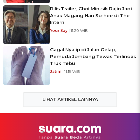
Rilis Trailer, Choi Min-sik Rajin Jadi
Anak Magang Han So-hee di The
Intern
Your Say
| 11:20 WIB
Gagal Nyalip di Jalan Gelap,
Pemuda Jombang Tewas Terlindas
Truk Tebu
Jatim
| 11:19 WIB
LIHAT ARTIKEL LAINNYA