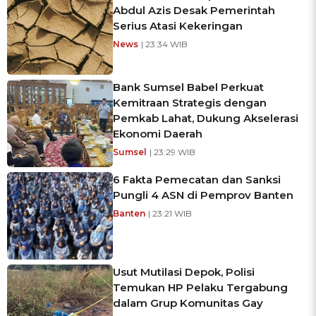
Abdul Azis Desak Pemerintah
Serius Atasi Kekeringan
News
| 23:34 WIB
Bank Sumsel Babel Perkuat
Kemitraan Strategis dengan
Pemkab Lahat, Dukung Akselerasi
Ekonomi Daerah
Sumsel
| 23:29 WIB
6 Fakta Pemecatan dan Sanksi
Pungli 4 ASN di Pemprov Banten
Banten
| 23:21 WIB
Usut Mutilasi Depok, Polisi
Temukan HP Pelaku Tergabung
dalam Grup Komunitas Gay