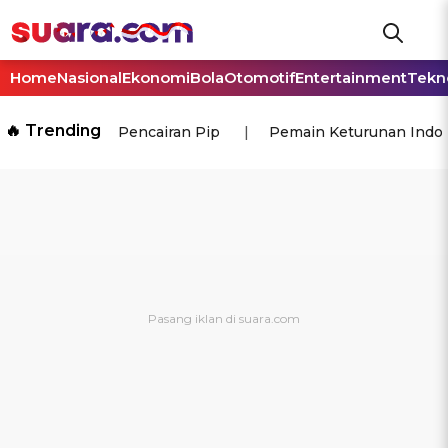
Home
Nasional
Ekonomi
Bola
Otomotif
Entertainment
Tekn
🔥 Trending
Pencairan Pip
Pemain Keturunan Indo