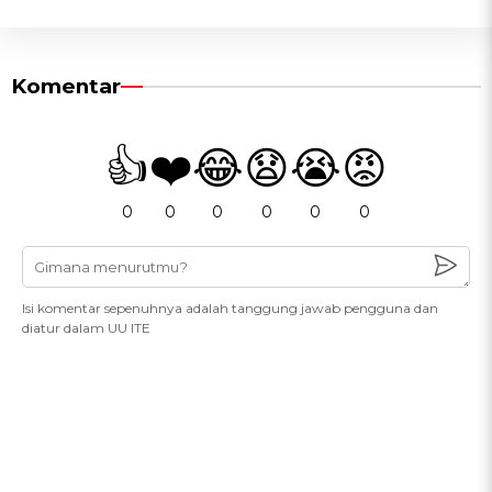
Komentar
👍
❤️
😂
😧
😭
😡
0
0
0
0
0
0
Isi komentar sepenuhnya adalah tanggung jawab pengguna dan
diatur dalam UU ITE