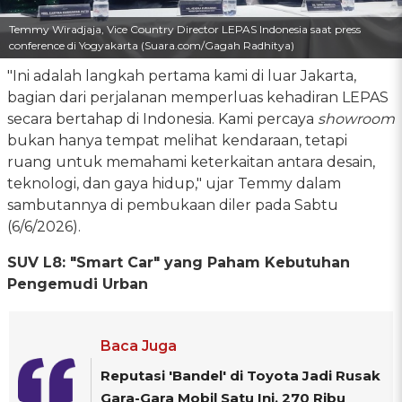
Temmy Wiradjaja, Vice Country Director LEPAS Indonesia saat press
conference di Yogyakarta (Suara.com/Gagah Radhitya)
"Ini adalah langkah pertama kami di luar Jakarta,
bagian dari perjalanan memperluas kehadiran LEPAS
secara bertahap di Indonesia. Kami percaya
showroom
bukan hanya tempat melihat kendaraan, tetapi
ruang untuk memahami keterkaitan antara desain,
teknologi, dan gaya hidup," ujar Temmy dalam
sambutannya di pembukaan diler pada Sabtu
(6/6/2026).
SUV L8: "Smart Car" yang Paham Kebutuhan
Pengemudi Urban
Baca Juga
Reputasi 'Bandel' di Toyota Jadi Rusak
Gara-Gara Mobil Satu Ini, 270 Ribu