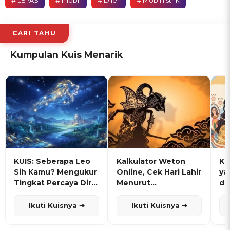
# LEPAS
# mobil
# Diler
# Mobil listrik
CARI TAHU
Kumpulan Kuis Menarik
KUIS: Seberapa Leo
Kalkulator Weton
KU
Sih Kamu? Mengukur
Online, Cek Hari Lahir
ya
Tingkat Percaya Diri
Menurut
de
dan Karisma
Penanggalan Jawa
Ikuti Kuisnya ➔
Ikuti Kuisnya ➔