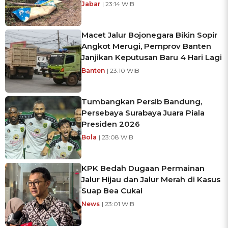
Jabar
| 23:14 WIB
Macet Jalur Bojonegara Bikin Sopir
Angkot Merugi, Pemprov Banten
Janjikan Keputusan Baru 4 Hari Lagi
Banten
| 23:10 WIB
Tumbangkan Persib Bandung,
Persebaya Surabaya Juara Piala
Presiden 2026
Bola
| 23:08 WIB
KPK Bedah Dugaan Permainan
Jalur Hijau dan Jalur Merah di Kasus
Suap Bea Cukai
News
| 23:01 WIB