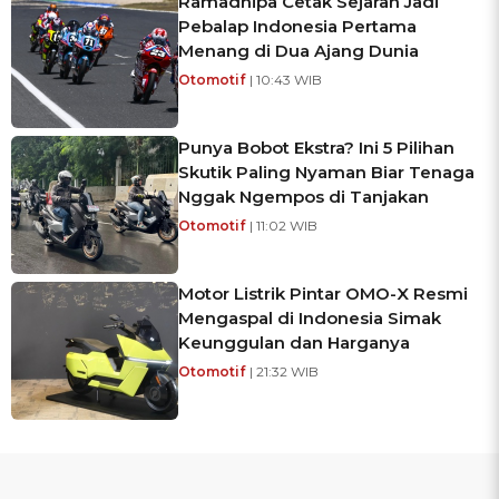
Ramadhipa Cetak Sejarah Jadi
Pebalap Indonesia Pertama
Menang di Dua Ajang Dunia
Otomotif
| 10:43 WIB
Punya Bobot Ekstra? Ini 5 Pilihan
Skutik Paling Nyaman Biar Tenaga
Nggak Ngempos di Tanjakan
Otomotif
| 11:02 WIB
Motor Listrik Pintar OMO-X Resmi
Mengaspal di Indonesia Simak
Keunggulan dan Harganya
Otomotif
| 21:32 WIB