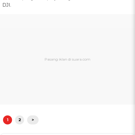
DJI.
1
2
>