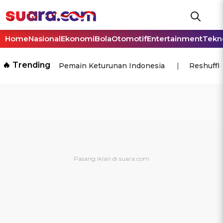
Home
Nasional
Ekonomi
Bola
Otomotif
Entertainment
Tekn
🔥 Trending
Pemain Keturunan Indonesia
Reshuffl