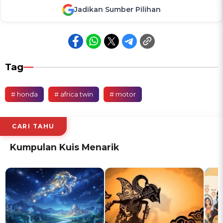
Jadikan Sumber Pilihan
Tag
# honda
# africa twin
# motor
CARI TAHU
Kumpulan Kuis Menarik