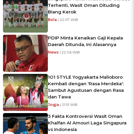
Terhenti, Wasit Oman Dituding
Biang Kerok
Bola
| 22:07 WIB
PDIP Minta Kenaikan Gaji Kepala
Daerah Ditunda, Ini Alasannya
News
| 22:06 WIB
1O1 STYLE Yogyakarta Malioboro
Kembali dengan 'Rasa Merdeka':
Sambut Agustusan dengan Rasa
dan Tawa
Jogja
| 21:51 WIB
3 Fakta Kontroversi Wasit Oman
Khalfan Al Amouri Laga Singapura
vs Indonesia