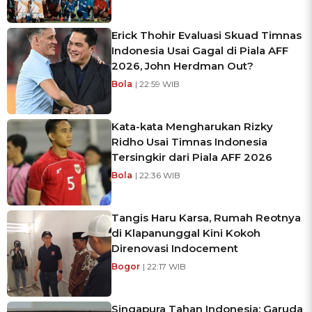
Erick Thohir Evaluasi Skuad Timnas
Indonesia Usai Gagal di Piala AFF
2026, John Herdman Out?
Bola
| 22:59 WIB
Kata-kata Mengharukan Rizky
Ridho Usai Timnas Indonesia
Tersingkir dari Piala AFF 2026
Bola
| 22:36 WIB
Tangis Haru Karsa, Rumah Reotnya
di Klapanunggal Kini Kokoh
Direnovasi Indocement
Bogor
| 22:17 WIB
Singapura Tahan Indonesia: Garuda