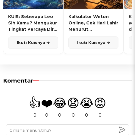
KUIS: Seberapa Leo
Kalkulator Weton
KU
Sih Kamu? Mengukur
Online, Cek Hari Lahir
ya
Tingkat Percaya Diri
Menurut
de
dan Karisma
Penanggalan Jawa
Ikuti Kuisnya ➔
Ikuti Kuisnya ➔
Komentar
👍
❤️
😂
😧
😭
😡
0
0
0
0
0
0