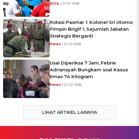
Bola
| 21:47 WIB
Rotasi Pasmar 1: Kolonel Sri Utomo
Pimpin Brigif 1, Sejumlah Jabatan
Strategis Berganti
News
| 21:45 WIB
Usai Diperiksa 7 Jam, Febrie
Adriansyah Bungkam soal Kasus
Emas 74 Kilogram
News
| 21:42 WIB
LIHAT ARTIKEL LAINNYA