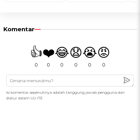
Komentar
👍
❤️
😂
😧
😭
😡
0
0
0
0
0
0
Isi komentar sepenuhnya adalah tanggung jawab pengguna dan
diatur dalam UU ITE