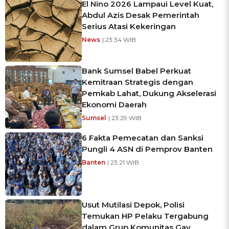
El Nino 2026 Lampaui Level Kuat,
Abdul Azis Desak Pemerintah
Serius Atasi Kekeringan
News
| 23:34 WIB
Bank Sumsel Babel Perkuat
Kemitraan Strategis dengan
Pemkab Lahat, Dukung Akselerasi
Ekonomi Daerah
Sumsel
| 23:29 WIB
6 Fakta Pemecatan dan Sanksi
Pungli 4 ASN di Pemprov Banten
Banten
| 23:21 WIB
Usut Mutilasi Depok, Polisi
Temukan HP Pelaku Tergabung
dalam Grup Komunitas Gay