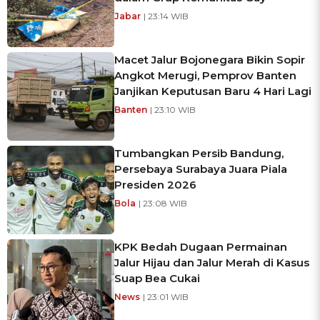
Jabar
| 23:14 WIB
Macet Jalur Bojonegara Bikin Sopir
Angkot Merugi, Pemprov Banten
Janjikan Keputusan Baru 4 Hari Lagi
Banten
| 23:10 WIB
Tumbangkan Persib Bandung,
Persebaya Surabaya Juara Piala
Presiden 2026
Bola
| 23:08 WIB
KPK Bedah Dugaan Permainan
Jalur Hijau dan Jalur Merah di Kasus
Suap Bea Cukai
News
| 23:01 WIB