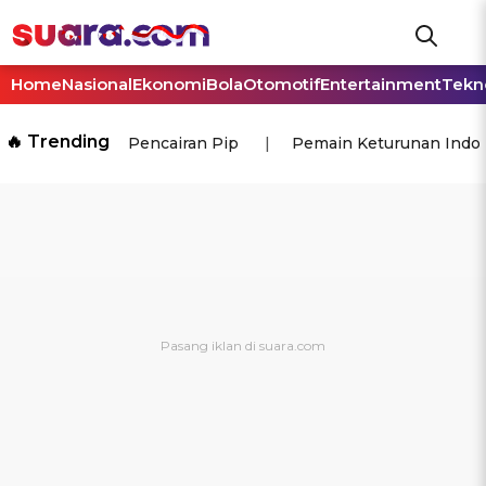
Home
Nasional
Ekonomi
Bola
Otomotif
Entertainment
Tekn
🔥 Trending
Pencairan Pip
Pemain Keturunan Indo