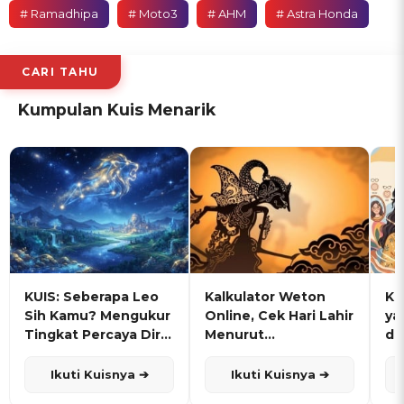
# Ramadhipa
# Moto3
# AHM
# Astra Honda
CARI TAHU
Kumpulan Kuis Menarik
KUIS: Seberapa Leo
Kalkulator Weton
KU
Sih Kamu? Mengukur
Online, Cek Hari Lahir
ya
Tingkat Percaya Diri
Menurut
de
dan Karisma
Penanggalan Jawa
Ikuti Kuisnya ➔
Ikuti Kuisnya ➔