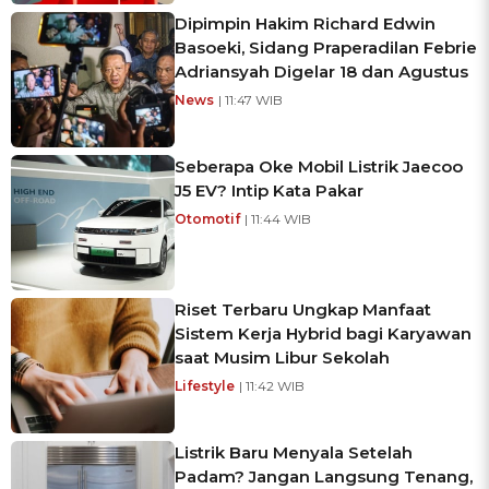
Dipimpin Hakim Richard Edwin
Basoeki, Sidang Praperadilan Febrie
Adriansyah Digelar 18 dan Agustus
News
| 11:47 WIB
Seberapa Oke Mobil Listrik Jaecoo
J5 EV? Intip Kata Pakar
Otomotif
| 11:44 WIB
Riset Terbaru Ungkap Manfaat
Sistem Kerja Hybrid bagi Karyawan
saat Musim Libur Sekolah
Lifestyle
| 11:42 WIB
Listrik Baru Menyala Setelah
Padam? Jangan Langsung Tenang,