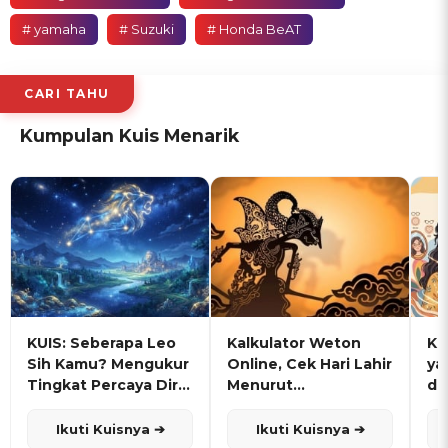
# yamaha
# Suzuki
# Honda BeAT
CARI TAHU
Kumpulan Kuis Menarik
KUIS: Seberapa Leo
Kalkulator Weton
KU
Sih Kamu? Mengukur
Online, Cek Hari Lahir
ya
Tingkat Percaya Diri
Menurut
de
dan Karisma
Penanggalan Jawa
Ikuti Kuisnya ➔
Ikuti Kuisnya ➔