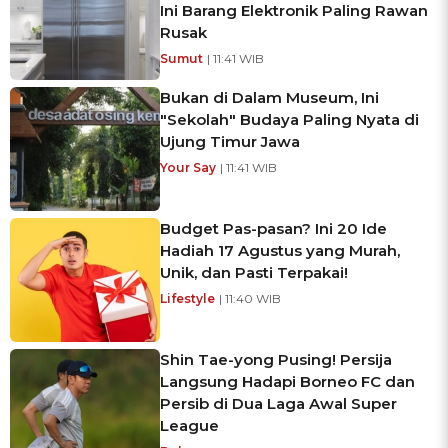
Ini Barang Elektronik Paling Rawan
Rusak
Sumut
| 11:41 WIB
Bukan di Dalam Museum, Ini
"Sekolah" Budaya Paling Nyata di
Ujung Timur Jawa
Your Say
| 11:41 WIB
Budget Pas-pasan? Ini 20 Ide
Hadiah 17 Agustus yang Murah,
Unik, dan Pasti Terpakai!
Lifestyle
| 11:40 WIB
Shin Tae-yong Pusing! Persija
Langsung Hadapi Borneo FC dan
Persib di Dua Laga Awal Super
League