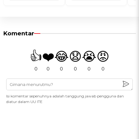
Komentar
👍
❤️
😂
😧
😭
😡
0
0
0
0
0
0
Isi komentar sepenuhnya adalah tanggung jawab pengguna dan
diatur dalam UU ITE