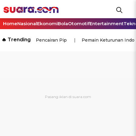
Home
Nasional
Ekonomi
Bola
Otomotif
Entertainment
Tekn
🔥 Trending
Pencairan Pip
Pemain Keturunan Indo