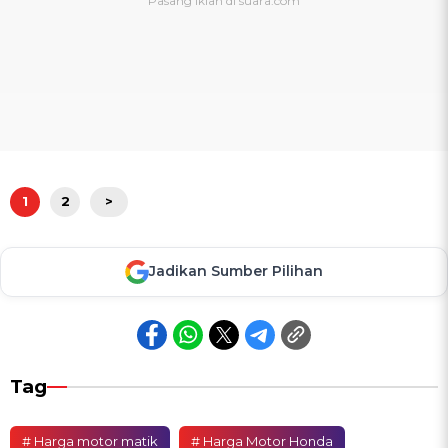
1
2
>
Jadikan Sumber Pilihan
Tag
# Harga motor matik
# Harga Motor Honda