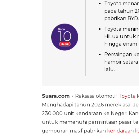
Toyota menarg
pada tahun 2
pabrikan BYD.
Toyota mening
HiLux untuk 
hingga enam 
Persaingan ke
hampir setara
lalu.
Suara.com -
Raksasa otomotif
Toyota
k
Menghadapi tahun 2026 merek asal Je
230.000 unit kendaraan ke Negeri Kang
untuk memenuhi permintaan pasar tet
gempuran masif pabrikan
kendaraan lis