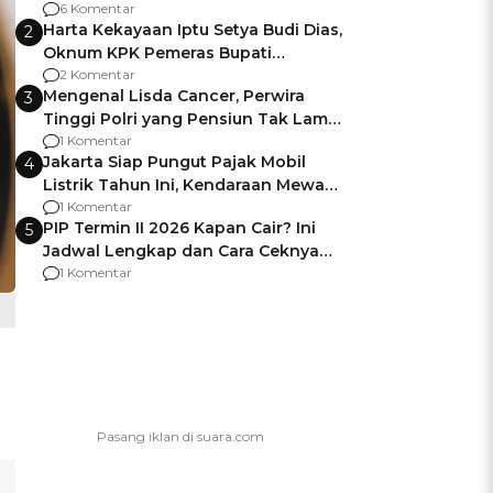
Gagalnya Negara Jamin Keamanan
6 Komentar
Harta Kekayaan Iptu Setya Budi Dias,
2
Oknum KPK Pemeras Bupati
Pemalang
2 Komentar
Mengenal Lisda Cancer, Perwira
3
Tinggi Polri yang Pensiun Tak Lama
Usai Jadi Brigjen
1 Komentar
Jakarta Siap Pungut Pajak Mobil
4
Listrik Tahun Ini, Kendaraan Mewah
Kena hingga 75% PKB
1 Komentar
PIP Termin II 2026 Kapan Cair? Ini
5
Jadwal Lengkap dan Cara Ceknya
agar Dana Tidak Hangus!
1 Komentar