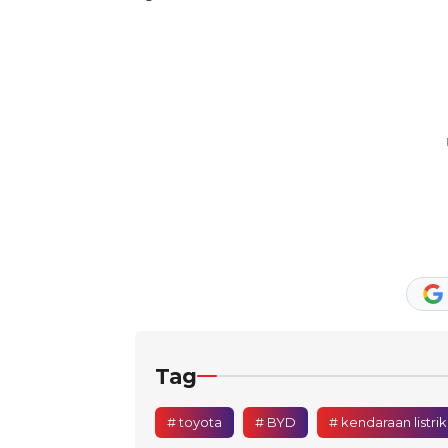
Tag
# toyota
# BYD
# kendaraan listrik