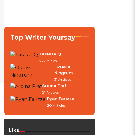
Top Writer Yoursay
Tarassa Q.
33 Articles
Oktavia
Ningrum
31 Articles
Ardina Praf
21 Articles
Ryan Farizzal
20 Articles
Liks