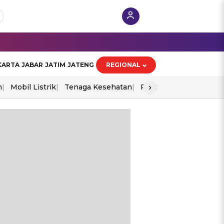
KARTA
JABAR
JATIM
JATENG
REGIONAL
›
n
Mobil Listrik
Tenaga Kesehatan
Piala Aff 2026
Ekono