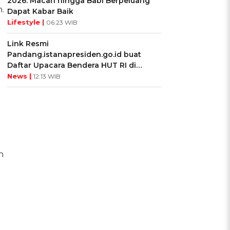
2026: Macan hingga Babi Berpeluang
.
Dapat Kabar Baik
Lifestyle |
06:23 WIB
Link Resmi
Pandang.istanapresiden.go.id buat
Daftar Upacara Bendera HUT RI di
Istana Negara
News |
12:13 WIB
n