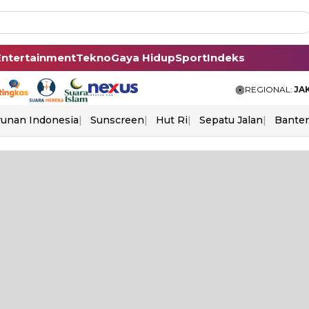
Entertainment
Tekno
Gaya Hidup
Sport
Indeks
REGIONAL:
JA
unan Indonesia
Sunscreen
Hut Ri
Sepatu Jalan
Bante