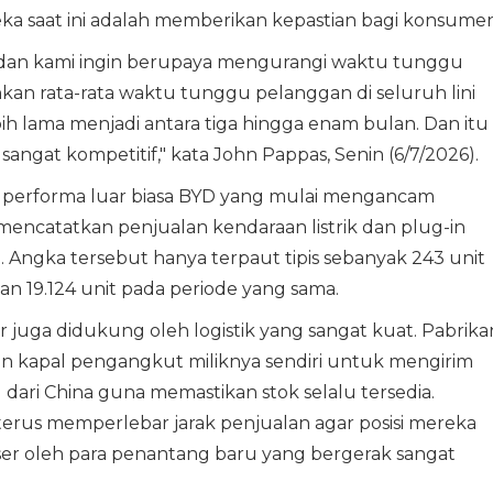
 saat ini adalah memberikan kepastian bagi konsumen
t dan kami ingin berupaya mengurangi waktu tunggu
kan rata-rata waktu tunggu pelanggan di seluruh lini
h lama menjadi antara tiga hingga enam bulan. Dan itu
sangat kompetitif," kata John Pappas, Senin (6/7/2026).
eh performa luar biasa BYD yang mulai mengancam
encatatkan penjualan kendaraan listrik dan plug-in
a. Angka tersebut hanya terpaut tipis sebanyak 243 unit
n 19.124 unit pada periode yang sama.
juga didukung oleh logistik yang sangat kuat. Pabrika
n kapal pengangkut miliknya sendiri untuk mengirim
dari China guna memastikan stok selalu tersedia.
rus memperlebar jarak penjualan agar posisi mereka
ser oleh para penantang baru yang bergerak sangat