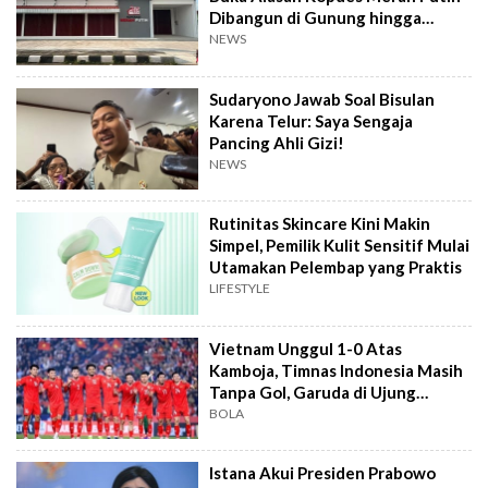
Dibangun di Gunung hingga
Dekat TPA
NEWS
Sudaryono Jawab Soal Bisulan
Karena Telur: Saya Sengaja
Pancing Ahli Gizi!
NEWS
Rutinitas Skincare Kini Makin
Simpel, Pemilik Kulit Sensitif Mulai
Utamakan Pelembap yang Praktis
LIFESTYLE
Vietnam Unggul 1-0 Atas
Kamboja, Timnas Indonesia Masih
Tanpa Gol, Garuda di Ujung
Tanduk
BOLA
Istana Akui Presiden Prabowo