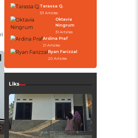
Tarassa Q.
33 Articles
Oktavia
Ningrum
31 Articles
ri
Ardina Praf
21 Articles
Ryan Farizzal
20 Articles
Liks