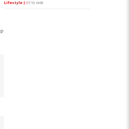
Lifestyle |
07:10 WIB
ap