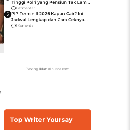
Tinggi Polri yang Pensiun Tak Lama
Usai Jadi Brigjen
1 Komentar
PIP Termin II 2026 Kapan Cair? Ini
5
Jadwal Lengkap dan Cara Ceknya
agar Dana Tidak Hangus!
1 Komentar
n
Top Writer Yoursay