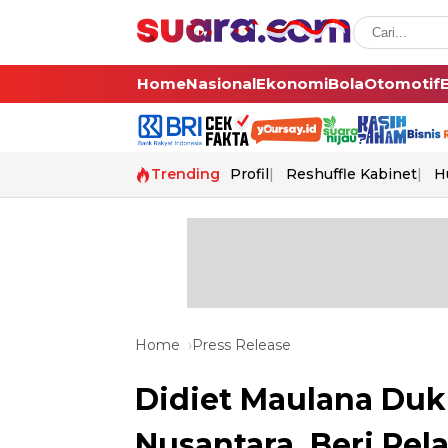
Home
Nasional
Ekonomi
Bola
Otomotif
Trending
Profil
Reshuffle Kabinet
H
Home
Press Release
Didiet Maulana Duk
Nusantara, Beri Pe