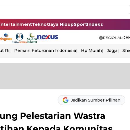
Entertainment
Tekno
Gaya Hidup
Sport
Indeks
REGIONAL:
JA
ut Ri
Pemain Keturunan Indonesia
Hp Murah
Jogja
Shi
Jadikan Sumber Pilihan
ung Pelestarian Wastra
latihan Kepada Komunitas