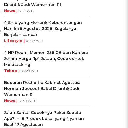
Dilantik Jadi Wamenhan RI
News |
17:21 WIB
a
4 Shio yang Menarik Keberuntungan
Hari Ini 5 Agustus 2026: Segalanya
a
Berjalan Lancar
Lifestyle |
06:37 WIB
4 HP Redmi Memori 256 GB dan Kamera
Jernih Harga Rp1 Jutaan, Cocok untuk
Multitasking
Tekno |
09:29 WIB
Bocoran Reshuffle Kabinet Agustus:
Norman Joesoef Bakal Dilantik Jadi
Wamenhan RI
News |
17:49 WIB
Jalan Santai Cocoknya Pakai Sepatu
Apa? Ini 6 Produk Lokal yang Nyaman
Buat 17 Agustusan