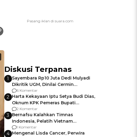
Diskusi Terpanas
Sayembara Rp10 Juta Dedi Mulyadi
1
Dikritik UGM, Dinilai Cermin
Gagalnya Negara Jamin Keamanan
6 Komentar
Harta Kekayaan Iptu Setya Budi Dias,
2
Oknum KPK Pemeras Bupati
Pemalang
2 Komentar
Bernafsu Kalahkan Timnas
3
Indonesia, Pelatih Vietnam
Berencana Pakai Jimat di Pakansari
1 Komentar
Mengenal Lisda Cancer, Perwira
4