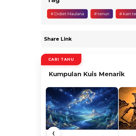
# Didiet Maulana
# tenun
# kain t
Share Link
CARI TAHU
Kumpulan Kuis Menarik
❮