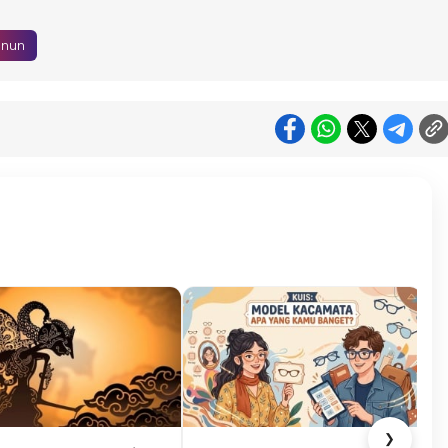
enun
❯