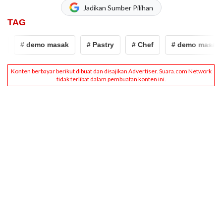
Jadikan Sumber Pilihan
TAG
# demo masak
# Pastry
# Chef
# demo masak