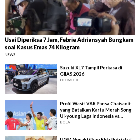
Usai Diperiksa 7 Jam, Febrie Adriansyah Bungkam
soal Kasus Emas 74 Kilogram
NEWS
Suzuki XL7 Tampil Perkasa di
GIIAS 2026
OTOMOTIF
Profil Wasit VAR Pansa Chaisanit
yang Batalkan Kartu Merah Song
Ui-young Laga Indonesia vs
Singapura
BOLA
UGM Nonaktifkan Elda Putri dari