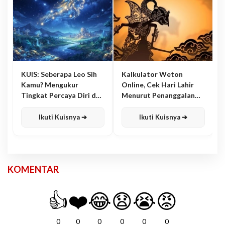
KUIS: Seberapa Leo Sih
Kalkulator Weton
Kamu? Mengukur
Online, Cek Hari Lahir
Tingkat Percaya Diri dan
Menurut Penanggalan
Karisma
Jawa
Ikuti Kuisnya ➔
Ikuti Kuisnya ➔
KOMENTAR
👍
❤️
😂
😧
😭
😡
0
0
0
0
0
0