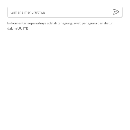
Isi komentar sepenuhnya adalah tanggung jawab pengguna dan diatur
dalam UU ITE