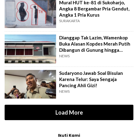
Mural HUT ke-81 di Sukoharjo,
Angka 8 Bergambar Pria Gendut,
Angka 1 Pria Kurus
SURAKARTA
Dianggap Tak Lazim, Wamenkop
Buka Alasan Kopdes Merah Putih
Dibangun di Gunung hingga
Dekat TPA
NEWS
Sudaryono Jawab Soal Bisulan
Karena Telur: Saya Sengaja
Pancing Ahli Gizi!
NEWS
Load More
Ikuti Kami