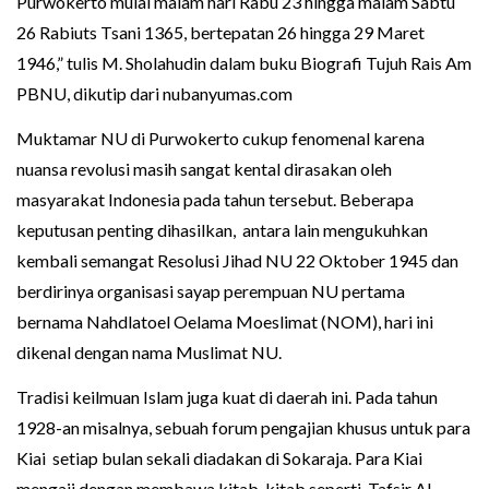
Purwokerto mulai malam hari Rabu 23 hingga malam Sabtu
26 Rabiuts Tsani 1365, bertepatan 26 hingga 29 Maret
1946,” tulis M. Sholahudin dalam buku Biografi Tujuh Rais Am
PBNU, dikutip dari nubanyumas.com
Muktamar NU di Purwokerto cukup fenomenal karena
nuansa revolusi masih sangat kental dirasakan oleh
masyarakat Indonesia pada tahun tersebut. Beberapa
keputusan penting dihasilkan, antara lain mengukuhkan
kembali semangat Resolusi Jihad NU 22 Oktober 1945 dan
berdirinya organisasi sayap perempuan NU pertama
bernama Nahdlatoel Oelama Moeslimat (NOM), hari ini
dikenal dengan nama Muslimat NU.
Tradisi keilmuan Islam juga kuat di daerah ini. Pada tahun
1928-an misalnya, sebuah forum pengajian khusus untuk para
Kiai setiap bulan sekali diadakan di Sokaraja. Para Kiai
mengaji dengan membawa kitab-kitab seperti, Tafsir Al-