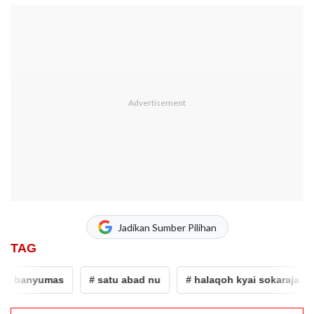
Jadikan Sumber Pilihan
TAG
anyumas
# satu abad nu
# halaqoh kyai sokaraja banyu