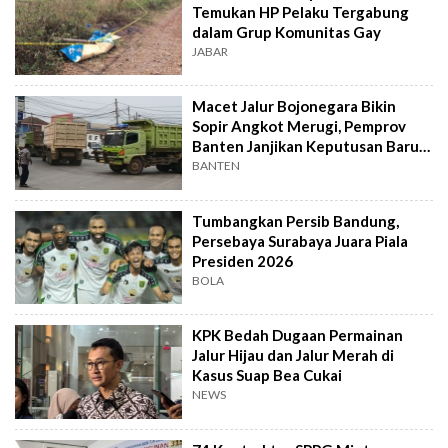
Temukan HP Pelaku Tergabung
dalam Grup Komunitas Gay
JABAR
Macet Jalur Bojonegara Bikin
Sopir Angkot Merugi, Pemprov
Banten Janjikan Keputusan Baru 4
Hari Lagi
BANTEN
Tumbangkan Persib Bandung,
Persebaya Surabaya Juara Piala
Presiden 2026
BOLA
KPK Bedah Dugaan Permainan
Jalur Hijau dan Jalur Merah di
Kasus Suap Bea Cukai
NEWS