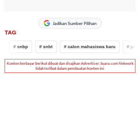
Jadikan Sumber Pilihan
TAG
# snbp
# snbt
# calon mahasiswa baru
# pendaft