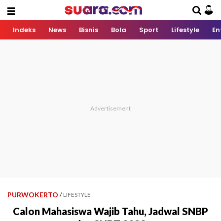
Indeks
News
Bisnis
Bola
Sport
Lifestyle
En
PURWOKERTO
/
LIFESTYLE
Calon Mahasiswa Wajib Tahu, Jadwal SNBP