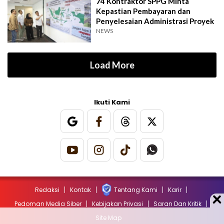
74 Kontraktor SPPG Minta
Kepastian Pembayaran dan
Penyelesaian Administrasi Proyek
NEWS
Load More
Ikuti Kami
Redaksi
Kontak
Tentang Kami
Karir
Pedoman Media Siber
Kebijakan Privasi
Saran Dan Kritik
Site Map