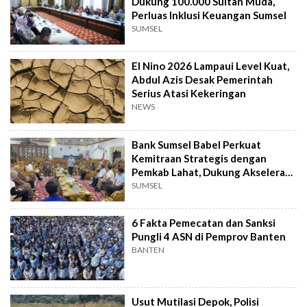
Dukung 100.000 Sultan Muda,
Perluas Inklusi Keuangan Sumsel
SUMSEL
El Nino 2026 Lampaui Level Kuat,
Abdul Azis Desak Pemerintah
Serius Atasi Kekeringan
NEWS
Bank Sumsel Babel Perkuat
Kemitraan Strategis dengan
Pemkab Lahat, Dukung Akselerasi
Ekonomi Daerah
SUMSEL
6 Fakta Pemecatan dan Sanksi
Pungli 4 ASN di Pemprov Banten
BANTEN
Usut Mutilasi Depok, Polisi