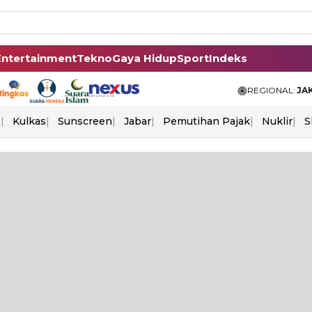
Entertainment
Tekno
Gaya Hidup
Sport
Indeks
REGIONAL:
JA
s
Kulkas
Sunscreen
Jabar
Pemutihan Pajak
Nuklir
S