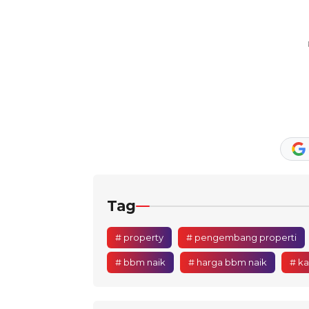
Tag
# property
# pengembang properti
# bbm naik
# harga bbm naik
# k