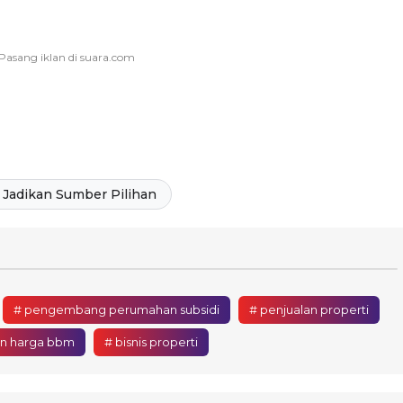
Jadikan Sumber Pilihan
# pengembang perumahan subsidi
# penjualan properti
an harga bbm
# bisnis properti