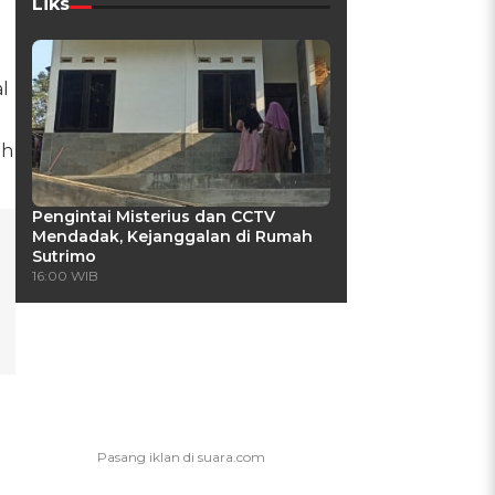
Liks
l
ah
Pengintai Misterius dan CCTV
Mendadak, Kejanggalan di Rumah
Sutrimo
16:00 WIB