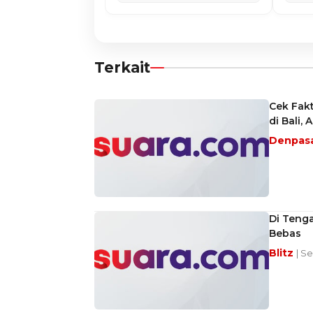
Terkait
Cek Fakt
di Bali,
Denpas
Di Teng
Bebas
Blitz
| S