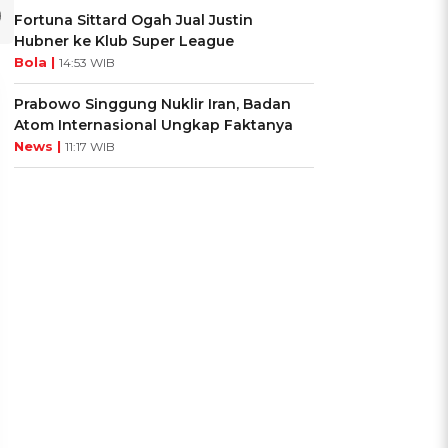
Fortuna Sittard Ogah Jual Justin
Hubner ke Klub Super League
Bola |
14:53 WIB
Prabowo Singgung Nuklir Iran, Badan
Atom Internasional Ungkap Faktanya
News |
11:17 WIB
UIS: Sepatu Mana yang
KUIS: Seberapa Kenal
Cocok dengan
Kamu dengan Si Zodiak
Kepribadianmu?
Cancer?
Ikuti Kuisnya ➔
Ikuti Kuisnya ➔