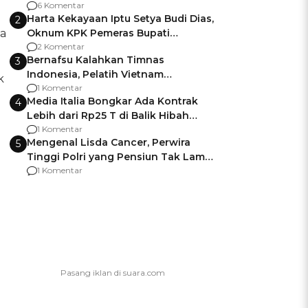
Gagalnya Negara Jamin Keamanan
6 Komentar
Harta Kekayaan Iptu Setya Budi Dias,
2
a
Oknum KPK Pemeras Bupati
Pemalang
2 Komentar
Bernafsu Kalahkan Timnas
3
Indonesia, Pelatih Vietnam
k
Berencana Pakai Jimat di Pakansari
1 Komentar
Media Italia Bongkar Ada Kontrak
4
Lebih dari Rp25 T di Balik Hibah
Kapal Induk Giuseppe Garibaldi
1 Komentar
Mengenal Lisda Cancer, Perwira
5
Tinggi Polri yang Pensiun Tak Lama
Usai Jadi Brigjen
1 Komentar