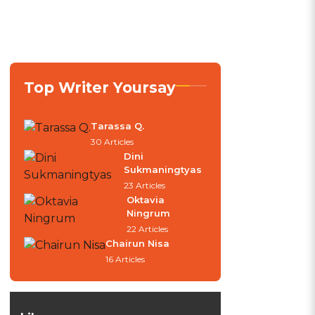
Top Writer Yoursay
Tarassa Q.
30 Articles
Dini
Sukmaningtyas
23 Articles
Oktavia
Ningrum
22 Articles
Chairun Nisa
16 Articles