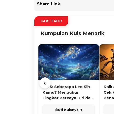
Share Link
CARI TAHU
Kumpulan Kuis Menarik
❮
KUIS: Seberapa Leo Sih
Kalk
Kamu? Mengukur
Cek 
Tingkat Percaya Diri dan
Pena
Karisma
Ikuti Kuisnya ➔