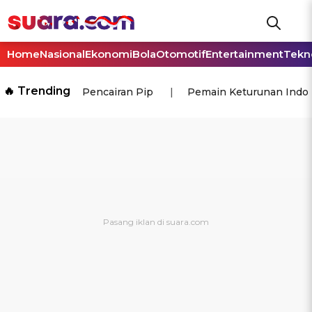
Home
Nasional
Ekonomi
Bola
Otomotif
Entertainment
Tekn
🔥 Trending
Pencairan Pip
Pemain Keturunan Indo