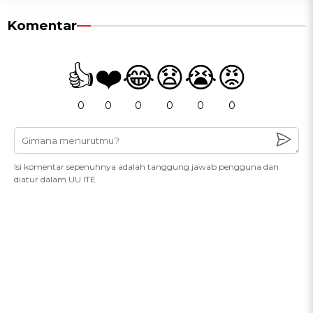
Komentar
👍
❤️
😂
😧
😭
😡
0
0
0
0
0
0
Isi komentar sepenuhnya adalah tanggung jawab pengguna dan
diatur dalam UU ITE