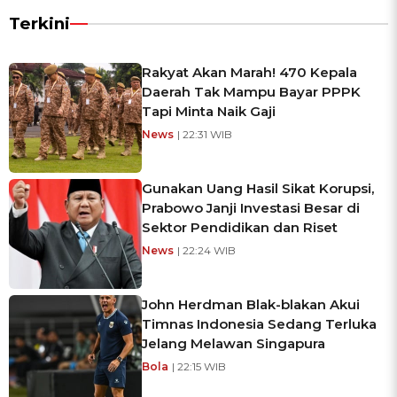
Terkini
Rakyat Akan Marah! 470 Kepala
Daerah Tak Mampu Bayar PPPK
Tapi Minta Naik Gaji
News
| 22:31 WIB
Gunakan Uang Hasil Sikat Korupsi,
Prabowo Janji Investasi Besar di
Sektor Pendidikan dan Riset
News
| 22:24 WIB
John Herdman Blak-blakan Akui
Timnas Indonesia Sedang Terluka
Jelang Melawan Singapura
Bola
| 22:15 WIB