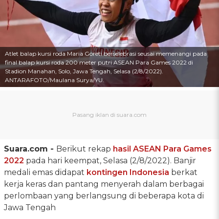
Atlet balap kursi roda Maria Goreti berselebrasi seusai memenangi pada
final balap kursi roda 200 meter putri ASEAN Para Games 2022 di
Stadion Manahan, Solo, Jawa Tengah, Selasa (2/8/2022).
ANTARAFOTO/Maulana Surya/YU.
Suara.com -
Berikut rekap
hasil ASEAN Para Games
2022
pada hari keempat, Selasa (2/8/2022). Banjir
medali emas didapat
kontingen Indonesia
berkat
kerja keras dan pantang menyerah dalam berbagai
perlombaan yang berlangsung di beberapa kota di
Jawa Tengah