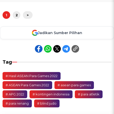
1
2
>
Jadikan Sumber Pilihan
Tag
# Hasil ASEAN Para Games 2022
# ASEAN Para Games 2022
# asean para games
# APG 2022
# kontingen indonesia
# para atletik
# para renang
# blind judo