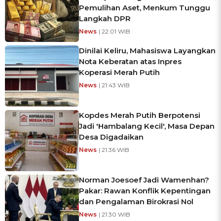
Pemulihan Aset, Menkum Tunggu
Langkah DPR
News
| 22:01 WIB
Dinilai Keliru, Mahasiswa Layangkan
Nota Keberatan atas Inpres
Koperasi Merah Putih
News
| 21:43 WIB
Kopdes Merah Putih Berpotensi
Jadi 'Hambalang Kecil', Masa Depan
Desa Digadaikan
News
| 21:36 WIB
Norman Joesoef Jadi Wamenhan?
Pakar: Rawan Konflik Kepentingan
dan Pengalaman Birokrasi Nol
News
| 21:30 WIB