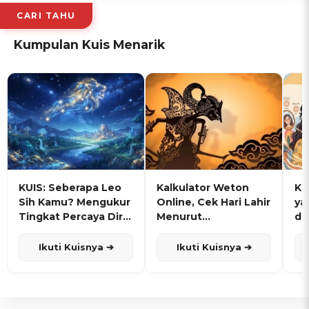
CARI TAHU
Kumpulan Kuis Menarik
KUIS: Seberapa Leo
Kalkulator Weton
KU
Sih Kamu? Mengukur
Online, Cek Hari Lahir
ya
Tingkat Percaya Diri
Menurut
de
dan Karisma
Penanggalan Jawa
Ikuti Kuisnya ➔
Ikuti Kuisnya ➔