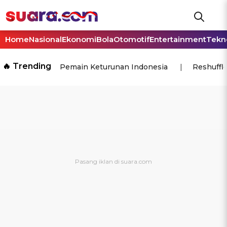
Home
Nasional
Ekonomi
Bola
Otomotif
Entertainment
Tekn
🔥 Trending
Pemain Keturunan Indonesia
Reshuffl