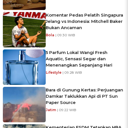
Komentar Pedas Pelatih Singapura
Jelang vs Indonesia: Mitchell Baker
Bukan Ancaman
Bola
| 09:30 WIB
5 Parfum Lokal Wangi Fresh
Aquatic, Sensasi Segar dan
Menenangkan Sepanjang Hari
Lifestyle
| 09:28 WIB
Bara di Gunung Kertas: Perjuangan
Damkar Taklukkan Api di PT Sun
Paper Source
Jatim
| 09:22 WIB
Kementerian ESDM Tetapkan HBA