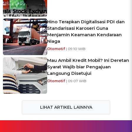
Hino Terapkan Digitalisasi PDI dan
Standarisasi Karoseri Guna
Menjamin Keamanan Kendaraan
Niaga
Otomotif
| 09:10 WIB
Mau Ambil Kredit Mobil? Ini Deretan
Syarat Wajib biar Pengajuan
Langsung Disetujui
Otomotif
| 09:07 WIB
LIHAT ARTIKEL LAINNYA