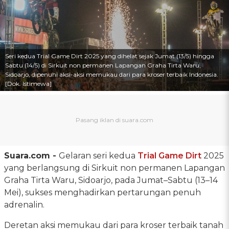
Seri kedua Trial Game Dirt 2025 yang dihelat sejak Jumat (13/5) hingga
Sabtu (14/5) di Sirkuit non permanen Lapangan Graha Tirta Waru,
Sidoarjo, dipenuhi aksi-aksi memukau dari para kroser terbaik Indonesia.
[Dok. Istimewa]
Suara.com -
Gelaran seri kedua
Trial Game Dirt
2025
yang berlangsung di Sirkuit non permanen Lapangan
Graha Tirta Waru, Sidoarjo, pada Jumat–Sabtu (13–14
Mei), sukses menghadirkan pertarungan penuh
adrenalin.
Deretan aksi memukau dari para kroser terbaik tanah