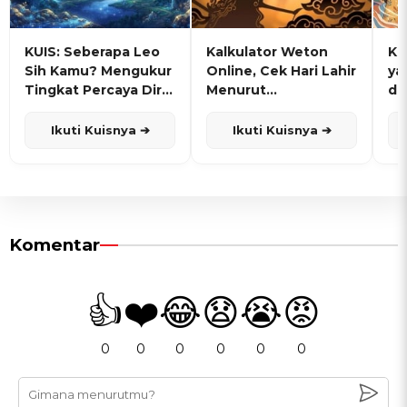
KUIS: Seberapa Leo
Kalkulator Weton
KU
Sih Kamu? Mengukur
Online, Cek Hari Lahir
ya
Tingkat Percaya Diri
Menurut
de
dan Karisma
Penanggalan Jawa
Ikuti Kuisnya ➔
Ikuti Kuisnya ➔
Komentar
👍
❤️
😂
😧
😭
😡
0
0
0
0
0
0