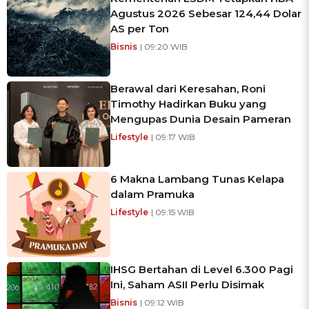
Agustus 2026 Sebesar 124,44 Dolar
AS per Ton
Bisnis
| 09:20 WIB
Berawal dari Keresahan, Roni
Timothy Hadirkan Buku yang
Mengupas Dunia Desain Pameran
Lifestyle
| 09:17 WIB
6 Makna Lambang Tunas Kelapa
dalam Pramuka
Lifestyle
| 09:15 WIB
IHSG Bertahan di Level 6.300 Pagi
Ini, Saham ASII Perlu Disimak
Bisnis
| 09:12 WIB