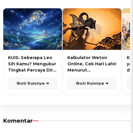
KUIS: Seberapa Leo
Kalkulator Weton
KU
Sih Kamu? Mengukur
Online, Cek Hari Lahir
ya
Tingkat Percaya Diri
Menurut
de
dan Karisma
Penanggalan Jawa
Ikuti Kuisnya ➔
Ikuti Kuisnya ➔
Komentar