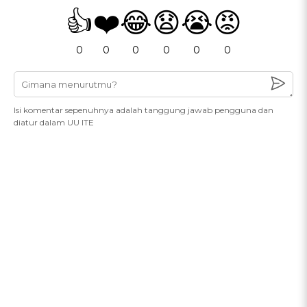
👍
❤️
😂
😧
😭
😡
0
0
0
0
0
0
Isi komentar sepenuhnya adalah tanggung jawab pengguna dan
diatur dalam UU ITE