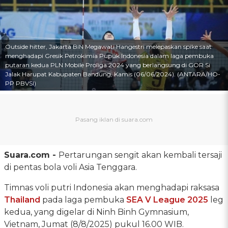
Outside hitter, Jakarta BIN Megawati Hangestri melepaskan spike saat
menghadapi Gresik Petrokimia Pupuk Indonesia dalam laga pembuka
putaran kedua PLN Mobile Proliga 2024 yang berlangsung di GOR Si
Jalak Harupat Kabupaten Bandung, Kamis (06/06/2024). (ANTARA/HO-
PP PBVSI)
Suara.com -
Pertarungan sengit akan kembali tersaji
di pentas bola voli Asia Tenggara.
Timnas voli putri Indonesia akan menghadapi raksasa
Thailand
pada laga pembuka
SEA V League 2025
leg
kedua, yang digelar di Ninh Binh Gymnasium,
Vietnam, Jumat (8/8/2025) pukul 16.00 WIB.