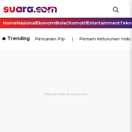
Home
Nasional
Ekonomi
Bola
Otomotif
Entertainment
Tekn
🔥 Trending
Pencairan Pip
Pemain Keturunan Indo