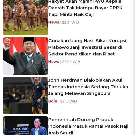
Rakyat Akan Marah! 470 Kepala
Daerah Tak Mampu Bayar PPPK
Tapi Minta Naik Gaji
News
| 22:31 WIB
Gunakan Uang Hasil Sikat Korupsi,
Prabowo Janji Investasi Besar di
Sektor Pendidikan dan Riset
News
| 22:24 WIB
John Herdman Blak-blakan Akui
Timnas Indonesia Sedang Terluka
Jelang Melawan Singapura
Bola
| 22:15 WIB
Pemerintah Dorong Produk
Indonesia Masuk Rantai Pasok Haji
Arab Saudi