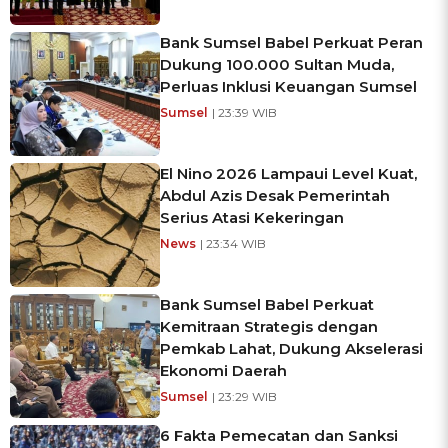
Bank Sumsel Babel Perkuat Peran
Dukung 100.000 Sultan Muda,
Perluas Inklusi Keuangan Sumsel
Sumsel
| 23:39 WIB
El Nino 2026 Lampaui Level Kuat,
Abdul Azis Desak Pemerintah
Serius Atasi Kekeringan
News
| 23:34 WIB
Bank Sumsel Babel Perkuat
Kemitraan Strategis dengan
Pemkab Lahat, Dukung Akselerasi
Ekonomi Daerah
Sumsel
| 23:29 WIB
6 Fakta Pemecatan dan Sanksi