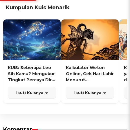
Kumpulan Kuis Menarik
KUIS: Seberapa Leo
Kalkulator Weton
KU
Sih Kamu? Mengukur
Online, Cek Hari Lahir
ya
Tingkat Percaya Diri
Menurut
de
dan Karisma
Penanggalan Jawa
Ikuti Kuisnya ➔
Ikuti Kuisnya ➔
Komentar