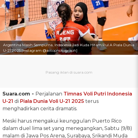
Argentina Masih Sempurna, Indonesia Jadi Kuda Hitam Pul A Piala Dunia
U-21 2025 [Instagram @alitophotograph]
Suara.com -
Perjalanan
Timnas Voli Putri Indonesia
U-21
di
Piala Dunia Voli U-21 2025
terus
menghadirkan cerita dramatis.
Meski harus mengakui keunggulan Puerto Rico
dalam duel lima set yang menegangkan, Sabtu (9/8)
malam di Jawa Pos Arena, Surabaya, Srikandi Muda