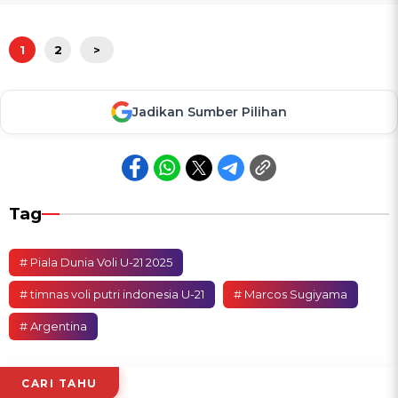
1
2
>
Jadikan Sumber Pilihan
Tag
# Piala Dunia Voli U-21 2025
# timnas voli putri indonesia U-21
# Marcos Sugiyama
# Argentina
CARI TAHU