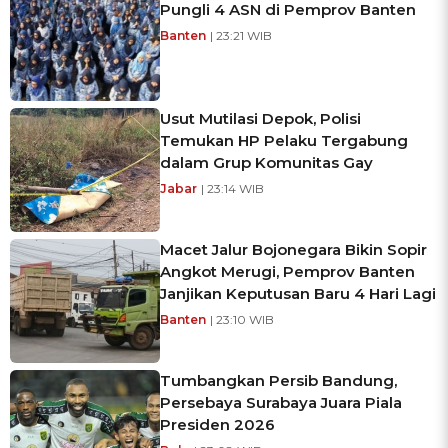
Pungli 4 ASN di Pemprov Banten
Banten
| 23:21 WIB
Usut Mutilasi Depok, Polisi
Temukan HP Pelaku Tergabung
dalam Grup Komunitas Gay
Jabar
| 23:14 WIB
Macet Jalur Bojonegara Bikin Sopir
Angkot Merugi, Pemprov Banten
Janjikan Keputusan Baru 4 Hari Lagi
Banten
| 23:10 WIB
Tumbangkan Persib Bandung,
Persebaya Surabaya Juara Piala
Presiden 2026