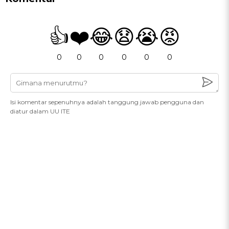
👍
❤️
😂
😧
😭
😡
0
0
0
0
0
0
Isi komentar sepenuhnya adalah tanggung jawab pengguna dan
diatur dalam UU ITE