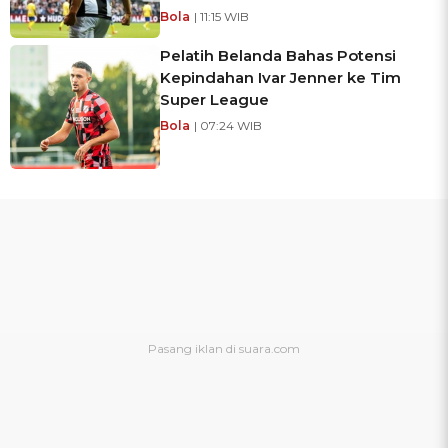
Bola
| 11:15 WIB
Pelatih Belanda Bahas Potensi
Kepindahan Ivar Jenner ke Tim
Super League
Bola
| 07:24 WIB