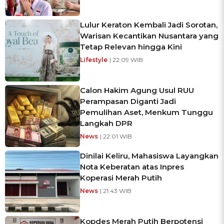
Lulur Keraton Kembali Jadi Sorotan,
Warisan Kecantikan Nusantara yang
Tetap Relevan hingga Kini
Lifestyle
| 22:09 WIB
Calon Hakim Agung Usul RUU
Perampasan Diganti Jadi
Pemulihan Aset, Menkum Tunggu
Langkah DPR
News
| 22:01 WIB
Dinilai Keliru, Mahasiswa Layangkan
Nota Keberatan atas Inpres
Koperasi Merah Putih
News
| 21:43 WIB
Kopdes Merah Putih Berpotensi