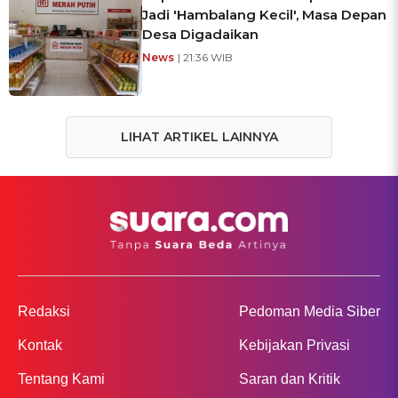
Jadi 'Hambalang Kecil', Masa Depan
Desa Digadaikan
News
| 21:36 WIB
LIHAT ARTIKEL LAINNYA
Redaksi
Pedoman Media Siber
Kontak
Kebijakan Privasi
Tentang Kami
Saran dan Kritik