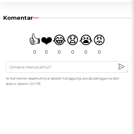
Komentar
👍
❤️
😂
😧
😭
😡
0
0
0
0
0
0
Isi komentar sepenuhnya adalah tanggung jawab pengguna dan
diatur dalam UU ITE