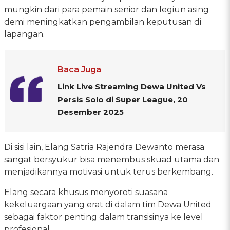
mungkin dari para pemain senior dan legiun asing
demi meningkatkan pengambilan keputusan di
lapangan.
Baca Juga
Link Live Streaming Dewa United Vs
Persis Solo di Super League, 20
Desember 2025
Di sisi lain, Elang Satria Rajendra Dewanto merasa
sangat bersyukur bisa menembus skuad utama dan
menjadikannya motivasi untuk terus berkembang.
Elang secara khusus menyoroti suasana
kekeluargaan yang erat di dalam tim Dewa United
sebagai faktor penting dalam transisinya ke level
profesional.