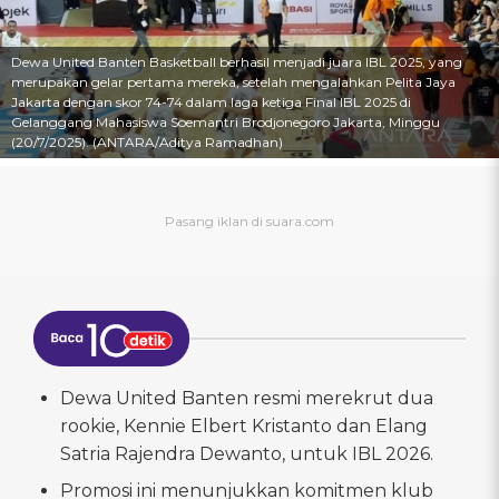
Dewa United Banten Basketball berhasil menjadi juara IBL 2025, yang
merupakan gelar pertama mereka, setelah mengalahkan Pelita Jaya
Jakarta dengan skor 74-74 dalam laga ketiga Final IBL 2025 di
Gelanggang Mahasiswa Soemantri Brodjonegoro Jakarta, Minggu
(20/7/2025). (ANTARA/Aditya Ramadhan)
Dewa United Banten resmi merekrut dua
rookie, Kennie Elbert Kristanto dan Elang
Satria Rajendra Dewanto, untuk IBL 2026.
Promosi ini menunjukkan komitmen klub