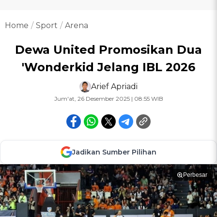
Home
Sport
Arena
Dewa United Promosikan Dua
'Wonderkid Jelang IBL 2026
Arief Apriadi
Jum'at, 26 Desember 2025 | 08:55 WIB
Jadikan Sumber Pilihan
Perbesar