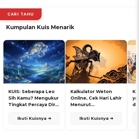
CARI TAHU
Kumpulan Kuis Menarik
KUIS: Seberapa Leo
Kalkulator Weton
KU
Sih Kamu? Mengukur
Online, Cek Hari Lahir
ya
Tingkat Percaya Diri
Menurut
de
dan Karisma
Penanggalan Jawa
Ikuti Kuisnya ➔
Ikuti Kuisnya ➔