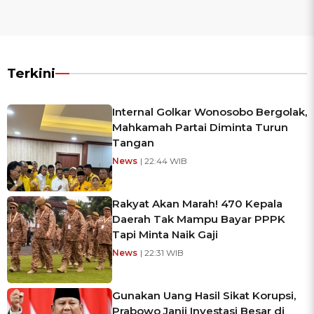
Terkini
Internal Golkar Wonosobo Bergolak,
Mahkamah Partai Diminta Turun
Tangan
News
| 22:44 WIB
Rakyat Akan Marah! 470 Kepala
Daerah Tak Mampu Bayar PPPK
Tapi Minta Naik Gaji
News
| 22:31 WIB
Gunakan Uang Hasil Sikat Korupsi,
Prabowo Janji Investasi Besar di