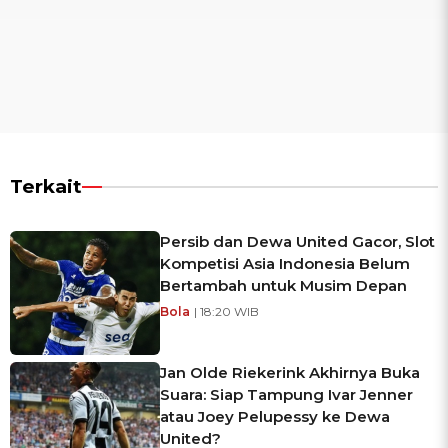
Terkait
Persib dan Dewa United Gacor, Slot
Kompetisi Asia Indonesia Belum
Bertambah untuk Musim Depan
Bola
| 18:20 WIB
Jan Olde Riekerink Akhirnya Buka
Suara: Siap Tampung Ivar Jenner
atau Joey Pelupessy ke Dewa
United?