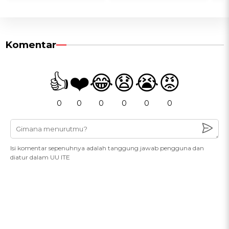
Komentar
👍
❤️
😂
😧
😭
😡
0
0
0
0
0
0
Isi komentar sepenuhnya adalah tanggung jawab pengguna dan
diatur dalam UU ITE