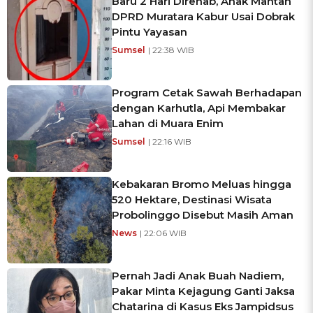
Baru 2 Hari Direhab, Anak Mantan
DPRD Muratara Kabur Usai Dobrak
Pintu Yayasan
Sumsel
| 22:38 WIB
Program Cetak Sawah Berhadapan
dengan Karhutla, Api Membakar
Lahan di Muara Enim
Sumsel
| 22:16 WIB
Kebakaran Bromo Meluas hingga
520 Hektare, Destinasi Wisata
Probolinggo Disebut Masih Aman
News
| 22:06 WIB
Pernah Jadi Anak Buah Nadiem,
Pakar Minta Kejagung Ganti Jaksa
Chatarina di Kasus Eks Jampidsus