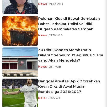
News
| 21:43 WIB
Puluhan Kios di Bawah Jembatan
Babat Terbakar, Polisi Selidiki
Dugaan Pembakaran Sampah
News
| 21:39 WIB
30 Ribu Kopdes Merah Putih
Dikebut Sebelum 17 Agustus, Siapa
yang Akan Mengelola?
News
| 21:11 WIB
Bangga! Prestasi Apik Ditorehkan
Kevin Diks di Awal Musim
Bundesliga 2026/2027
Bola
| 21:05 WIB