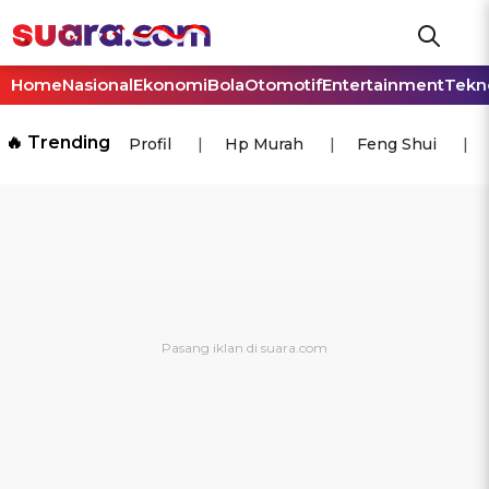
Home
Nasional
Ekonomi
Bola
Otomotif
Entertainment
Tekn
🔥 Trending
Profil
Hp Murah
Feng Shui