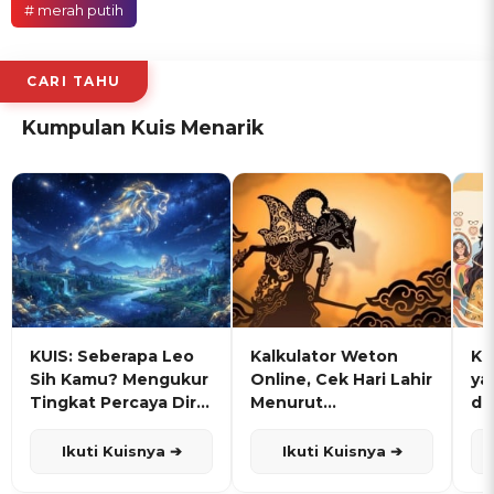
# merah putih
CARI TAHU
Kumpulan Kuis Menarik
KUIS: Seberapa Leo
Kalkulator Weton
KU
Sih Kamu? Mengukur
Online, Cek Hari Lahir
ya
Tingkat Percaya Diri
Menurut
de
dan Karisma
Penanggalan Jawa
Ikuti Kuisnya ➔
Ikuti Kuisnya ➔