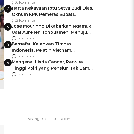
Gagalnya Negara Jamin Keamanan
6 Komentar
Harta Kekayaan Iptu Setya Budi Dias,
2
Oknum KPK Pemeras Bupati
Pemalang
2 Komentar
Jose Mourinho Dikabarkan Ngamuk
3
Usai Aurelien Tchouameni Menuju
Manchester United
1 Komentar
Bernafsu Kalahkan Timnas
4
Indonesia, Pelatih Vietnam
Berencana Pakai Jimat di Pakansari
1 Komentar
Mengenal Lisda Cancer, Perwira
5
Tinggi Polri yang Pensiun Tak Lama
Usai Jadi Brigjen
1 Komentar