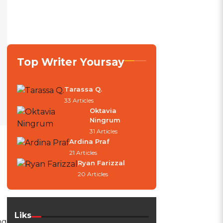
Top Writer Yoursay
Tarassa Q.
33 Articles
Oktavia
Ningrum
31 Articles
Ardina Praf
21 Articles
Ryan Farizzal
20 Articles
Liks
ng