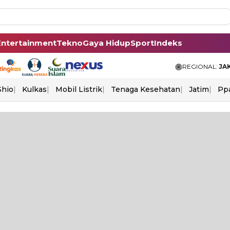
Entertainment
Tekno
Gaya Hidup
Sport
Indeks
REGIONAL:
JA
Shio
Kulkas
Mobil Listrik
Tenaga Kesehatan
Jatim
Pp