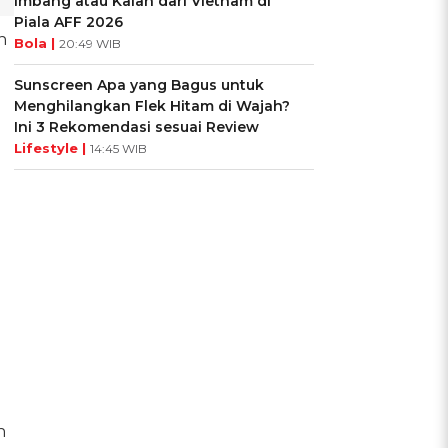
Imbang atau Kalah dari Vietnam di
Piala AFF 2026
n
Bola |
20:49 WIB
Sunscreen Apa yang Bagus untuk
Menghilangkan Flek Hitam di Wajah?
Ini 3 Rekomendasi sesuai Review
Lifestyle |
14:45 WIB
n