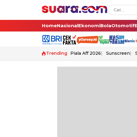
Home
Nasional
Ekonomi
Bola
Otomotif
Trending
Piala Aff 2026
Sunscreen