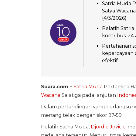
Satria Muda 
Satya Wacana 
(4/3/2026).
Pelatih Satri
kontribusi 24 
Pertahanan s
kepercayaan d
efektif.
Suara.com -
Satria Muda
Pertamina B
Wacana
Salatiga pada lanjutan
Indones
Dalam pertandingan yang berlangsung 
menang telak dengan skor 97-59.
Pelatih Satria Muda,
Djordje Jovicic
, me
pada laga tersebut. Menurutnya, keme