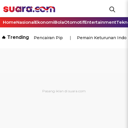
Home
Nasional
Ekonomi
Bola
Otomotif
Entertainment
Tekn
🔥 Trending
Pencairan Pip
Pemain Keturunan Indo