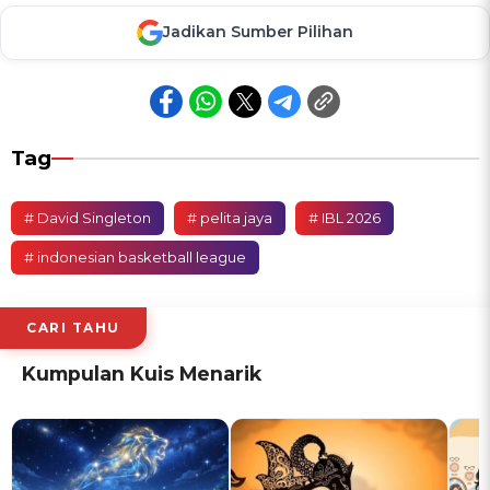
Jadikan Sumber Pilihan
Tag
# David Singleton
# pelita jaya
# IBL 2026
# indonesian basketball league
CARI TAHU
Kumpulan Kuis Menarik