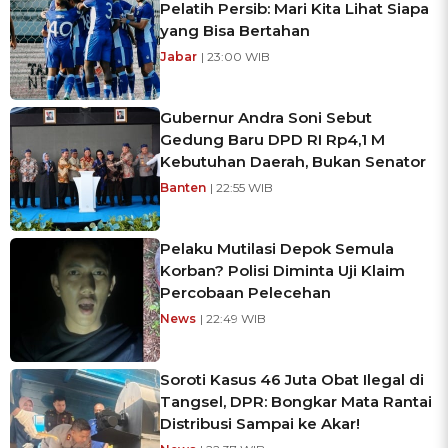
Pelatih Persib: Mari Kita Lihat Siapa
yang Bisa Bertahan
Jabar
| 23:00 WIB
Gubernur Andra Soni Sebut
Gedung Baru DPD RI Rp4,1 M
Kebutuhan Daerah, Bukan Senator
Banten
| 22:55 WIB
Pelaku Mutilasi Depok Semula
Korban? Polisi Diminta Uji Klaim
Percobaan Pelecehan
News
| 22:49 WIB
Soroti Kasus 46 Juta Obat Ilegal di
Tangsel, DPR: Bongkar Mata Rantai
Distribusi Sampai ke Akar!