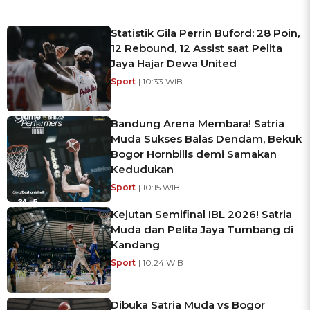
Statistik Gila Perrin Buford: 28 Poin,
12 Rebound, 12 Assist saat Pelita
Jaya Hajar Dewa United
Sport
| 10:33 WIB
Bandung Arena Membara! Satria
Muda Sukses Balas Dendam, Bekuk
Bogor Hornbills demi Samakan
Kedudukan
Sport
| 10:15 WIB
Kejutan Semifinal IBL 2026! Satria
Muda dan Pelita Jaya Tumbang di
Kandang
Sport
| 10:24 WIB
Dibuka Satria Muda vs Bogor