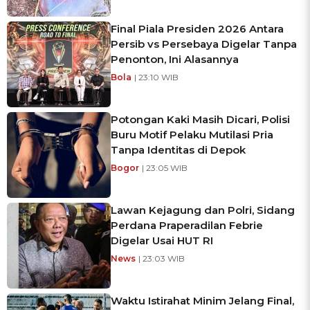
Final Piala Presiden 2026 Antara
Persib vs Persebaya Digelar Tanpa
Penonton, Ini Alasannya
Bola
| 23:10 WIB
Potongan Kaki Masih Dicari, Polisi
Buru Motif Pelaku Mutilasi Pria
Tanpa Identitas di Depok
Bogor
| 23:05 WIB
Lawan Kejagung dan Polri, Sidang
Perdana Praperadilan Febrie
Digelar Usai HUT RI
News
| 23:03 WIB
Waktu Istirahat Minim Jelang Final,