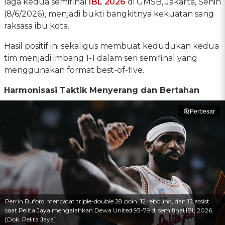
laga kedua semifinal
IBL 2026
di GMSB, Jakarta, Senin
(8/6/2026), menjadi bukti bangkitnya kekuatan sang
raksasa ibu kota.
Hasil positif ini sekaligus membuat kedudukan kedua
tim menjadi imbang 1-1 dalam seri semifinal yang
menggunakan format best-of-five.
Harmonisasi Taktik Menyerang dan Bertahan
Perbesar
Perrin Buford mencatat triple-double 28 poin, 12 rebound, dan 12 assist
saat Pelita Jaya mengalahkan Dewa United 93-79 di semifinal IBL 2026.
[Dok. Pelita Jaya]