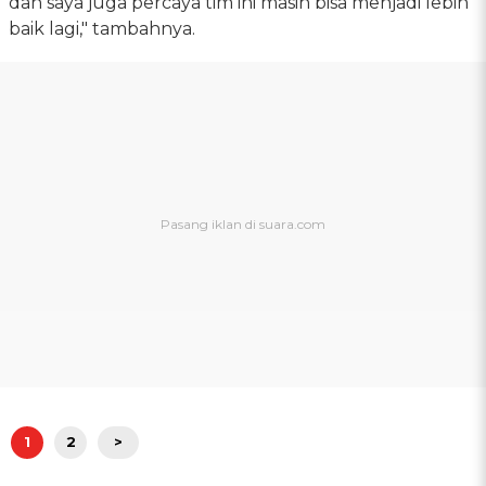
dan saya juga percaya tim ini masih bisa menjadi lebih
baik lagi," tambahnya.
1
2
>