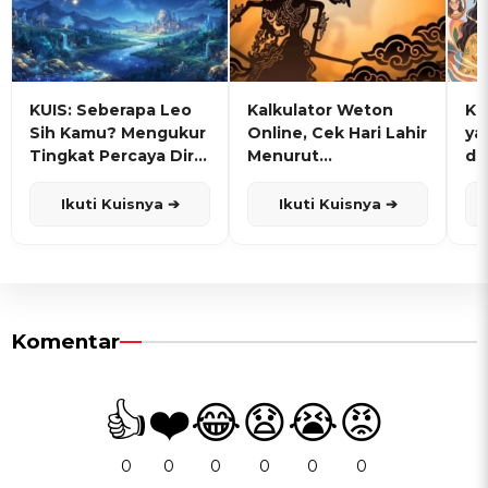
KUIS: Seberapa Leo
Kalkulator Weton
KU
Sih Kamu? Mengukur
Online, Cek Hari Lahir
ya
Tingkat Percaya Diri
Menurut
de
dan Karisma
Penanggalan Jawa
Ikuti Kuisnya ➔
Ikuti Kuisnya ➔
Komentar
👍
❤️
😂
😧
😭
😡
0
0
0
0
0
0