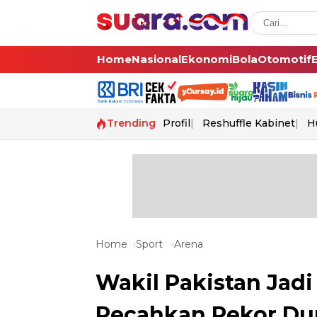
Home
Nasional
Ekonomi
Bola
Otomotif
Trending
Profil
Reshuffle Kabinet
H
Home
Sport
Arena
Wakil Pakistan Jadi
Pecahkan Rekor Du