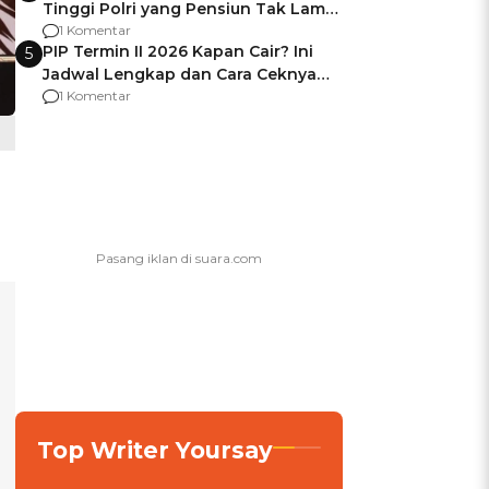
Tinggi Polri yang Pensiun Tak Lama
Usai Jadi Brigjen
1 Komentar
PIP Termin II 2026 Kapan Cair? Ini
5
Jadwal Lengkap dan Cara Ceknya
agar Dana Tidak Hangus!
1 Komentar
Top Writer Yoursay