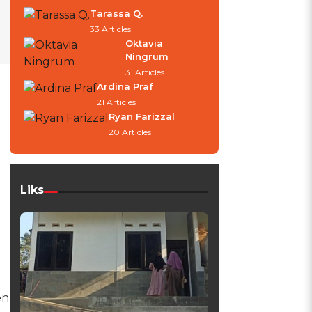
Tarassa Q.
33 Articles
Oktavia
Ningrum
31 Articles
g
Ardina Praf
21 Articles
Ryan Farizzal
20 Articles
Liks
en