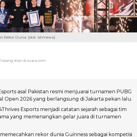
n Rekor Dunia. [dok. Istimewa]
Esports asal Pakistan resmi menjuarai turnamen PUBG
 Open 2026 yang berlangsung di Jakarta pekan lalu.
4Thrives Esports menjadi catatan sejarah sebagai tim
tama yang memenangkan gelar juara di turnamen
 memecahkan rekor dunia Guinness sebagai kompetisi