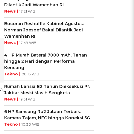
Dilantik Jadi Wamenhan RI
News |
17:21 WIB
Bocoran Reshuffle Kabinet Agustus:
Norman Joesoef Bakal Dilantik Jadi
Wamenhan RI
News |
17:49 WIB
4 HP Murah Baterai 7000 mAh, Tahan
hingga 2 Hari dengan Performa
Kencang
Tekno |
08:13 WIB
Rumah Lansia 82 Tahun Dieksekusi PN
a,
Jakbar Meski Masih Sengketa
News |
19:31 WIB
6 HP Samsung Rp2 Jutaan Terbaik:
Kamera Tajam, NFC hingga Koneksi 5G
Tekno |
10:30 WIB