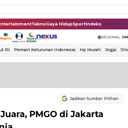
Entertainment
Tekno
Gaya Hidup
Sport
Indeks
REGIONAL:
JA
ut Ri
Pemain Keturunan Indonesia
Hp Murah
Jogja
Shi
Jadikan Sumber Pilihan
 Juara, PMGO di Jakarta
nia