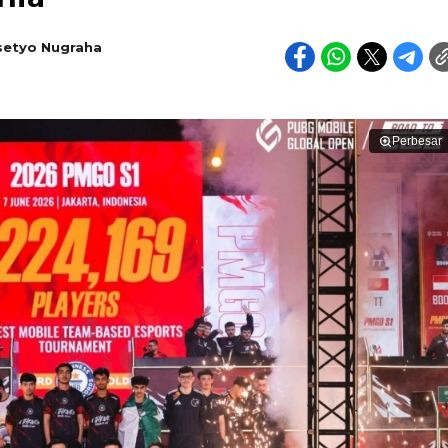
setyo Nugraha
Perbesar