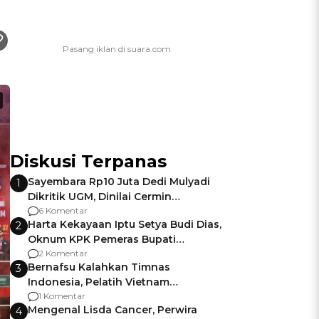
Diskusi Terpanas
Sayembara Rp10 Juta Dedi Mulyadi
1
Dikritik UGM, Dinilai Cermin
Gagalnya Negara Jamin Keamanan
6 Komentar
Harta Kekayaan Iptu Setya Budi Dias,
2
Oknum KPK Pemeras Bupati
Pemalang
2 Komentar
Bernafsu Kalahkan Timnas
3
Indonesia, Pelatih Vietnam
Berencana Pakai Jimat di Pakansari
1 Komentar
Mengenal Lisda Cancer, Perwira
4