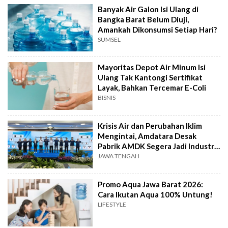
Banyak Air Galon Isi Ulang di
Bangka Barat Belum Diuji,
Amankah Dikonsumsi Setiap Hari?
SUMSEL
Mayoritas Depot Air Minum Isi
Ulang Tak Kantongi Sertifikat
Layak, Bahkan Tercemar E-Coli
BISNIS
Krisis Air dan Perubahan Iklim
Mengintai, Amdatara Desak
Pabrik AMDK Segera Jadi Industri
Hijau
JAWA TENGAH
Promo Aqua Jawa Barat 2026:
Cara Ikutan Aqua 100% Untung!
LIFESTYLE