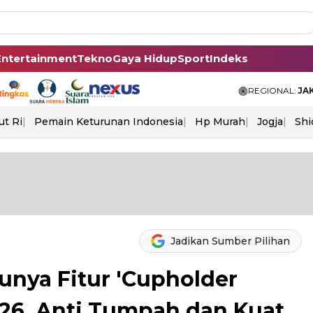
Entertainment
Tekno
Gaya Hidup
Sport
Indeks
REGIONAL:
JA
ut Ri
Pemain Keturunan Indonesia
Hp Murah
Jogja
Shi
Jadikan Sumber Pilihan
unya Fitur 'Cupholder
026, Anti Tumpah dan Kuat