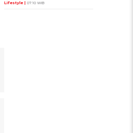
Lifestyle |
07:10 WIB