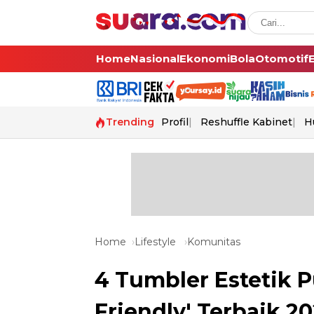
Home
Nasional
Ekonomi
Bola
Otomotif
Trending
Profil
Reshuffle Kabinet
H
Home
Lifestyle
Komunitas
4 Tumbler Estetik P
Friendly' Terbaik 2