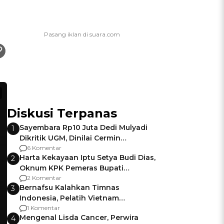
Diskusi Terpanas
Sayembara Rp10 Juta Dedi Mulyadi
1
Dikritik UGM, Dinilai Cermin
Gagalnya Negara Jamin Keamanan
6 Komentar
Harta Kekayaan Iptu Setya Budi Dias,
2
Oknum KPK Pemeras Bupati
Pemalang
2 Komentar
Bernafsu Kalahkan Timnas
3
Indonesia, Pelatih Vietnam
Berencana Pakai Jimat di Pakansari
1 Komentar
Mengenal Lisda Cancer, Perwira
4