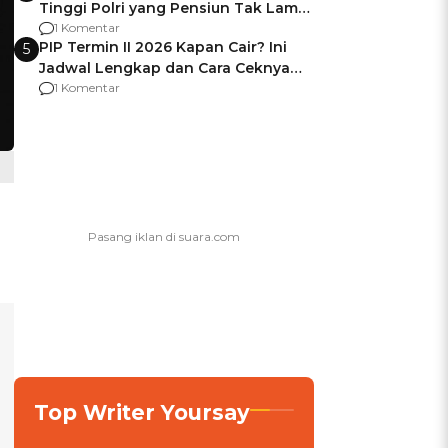
Tinggi Polri yang Pensiun Tak Lama
Usai Jadi Brigjen
1 Komentar
PIP Termin II 2026 Kapan Cair? Ini
5
Jadwal Lengkap dan Cara Ceknya
agar Dana Tidak Hangus!
1 Komentar
Top Writer Yoursay