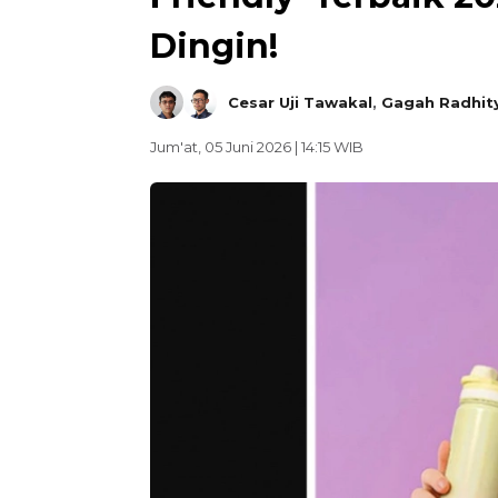
Dingin!
Cesar Uji Tawakal
,
Gagah Radhit
Jum'at, 05 Juni 2026 | 14:15 WIB