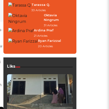
Tarassa Q.
33 Articles
Oktavia
Ningrum
31 Articles
u-
Ardina Praf
21 Articles
Ryan Farizzal
lu
20 Articles
i
Liks
n