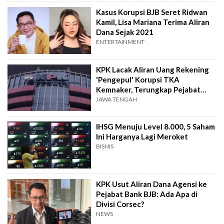
Kasus Korupsi BJB Seret Ridwan
Kamil, Lisa Mariana Terima Aliran
Dana Sejak 2021
ENTERTAINMENT
KPK Lacak Aliran Uang Rekening
'Pengepul' Korupsi TKA
Kemnaker, Terungkap Pejabat
Minta Jatah Vespa!
JAWA TENGAH
IHSG Menuju Level 8.000, 5 Saham
Ini Harganya Lagi Meroket
BISNIS
KPK Usut Aliran Dana Agensi ke
Pejabat Bank BJB: Ada Apa di
Divisi Corsec?
NEWS