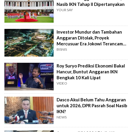
Nasib IKN Tahap II Dipertanyakan
YOUR SAY
Investor Mundur dan Tambahan
Anggaran Ditolak, Proyek
Mercusuar Era Jokowi Terancam
Mangkrak?
BISNIS
Roy Suryo Prediksi Ekonomi Bakal
Hancur, Buntut Anggaran IKN
Bengkak 10 Kali Lipat
VIDEO
Dasco Akui Belum Tahu Anggaran
untuk 2026, DPR Pasrah Soal Nasib
IKN?
NEWS