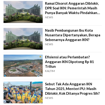
Ramai Disorot Anggaran Diblokir,
DPR Soal IKN: Pemerintah Masih
Punya Banyak Waktu Pindahkan
Ibu Kota Sampai 2045
NEWS
Nasib Pembangunan Ibu Kota
Nusantara Dipertanyakan, Berapa
Sebenarnya Anggaran IKN?
NEWS
Efisiensi atau Perlambatan?
Anggaran IKN Dipotong Rp 81
Triliun
KALTIM
Sebut Tak Ada Anggaran IKN
Tahun 2025, Menteri PU: Masih
Diblokir, Kok Ditanya Progres Sih?
NEWS