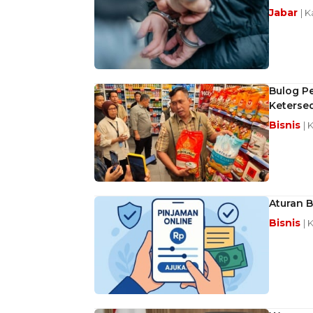
Jabar
| 
Bulog Pe
Keterse
Bisnis
| 
Aturan B
Bisnis
| 