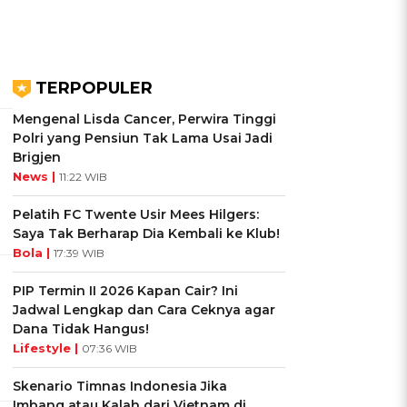
TERPOPULER
Mengenal Lisda Cancer, Perwira Tinggi
Polri yang Pensiun Tak Lama Usai Jadi
Brigjen
News |
11:22 WIB
Pelatih FC Twente Usir Mees Hilgers:
Saya Tak Berharap Dia Kembali ke Klub!
Bola |
17:39 WIB
PIP Termin II 2026 Kapan Cair? Ini
Jadwal Lengkap dan Cara Ceknya agar
Dana Tidak Hangus!
Lifestyle |
07:36 WIB
Skenario Timnas Indonesia Jika
Imbang atau Kalah dari Vietnam di