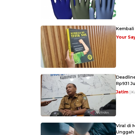
Kembali 
Your Sa
Deadline
Rp931 Ju
Jatim
| 
Viral di
Unggah 