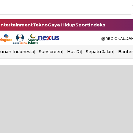
Entertainment
Tekno
Gaya Hidup
Sport
Indeks
REGIONAL:
JA
unan Indonesia
Sunscreen
Hut Ri
Sepatu Jalan
Bante