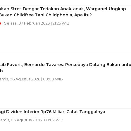
Akan Stres Dengar Teriakan Anak-anak, Warganet Ungkap
Bukan Childfree Tapi Childphobia, Apa Itu?
e
| Selasa, 07 Februari 2023 | 21:25 WIB
sib Favorit, Bernardo Tavares: Persebaya Datang Bukan unt
ah
Kamis, 06 Agustus 2026 | 09:08 WIB
i Dividen Interim Rp76 Miliar, Catat Tanggalnya
Kamis, 06 Agustus 2026 | 09:07 WIB