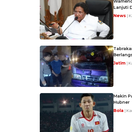
Wamenda
Lanjuti
News
| 
Tabrakan
Berlang
Jatim
| 
Makin P
Hubner
Bola
| K