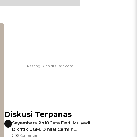
Diskusi Terpanas
Sayembara Rp10 Juta Dedi Mulyadi
1
Dikritik UGM, Dinilai Cermin
Gagalnya Negara Jamin Keamanan
6 Komentar