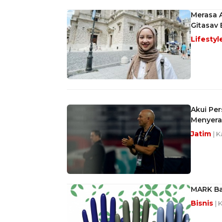
Merasa 
Gitasav 
Lifestyl
Akui Per
Menyer
Jatim
| 
MARK Bag
Bisnis
| 