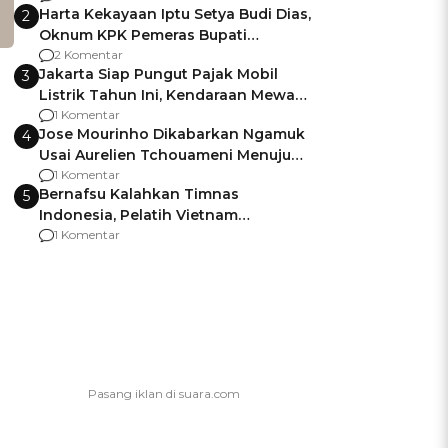
Harta Kekayaan Iptu Setya Budi Dias,
2
Oknum KPK Pemeras Bupati
Pemalang
2 Komentar
Jakarta Siap Pungut Pajak Mobil
3
Listrik Tahun Ini, Kendaraan Mewah
Kena hingga 75% PKB
1 Komentar
Jose Mourinho Dikabarkan Ngamuk
4
Usai Aurelien Tchouameni Menuju
Manchester United
1 Komentar
Bernafsu Kalahkan Timnas
5
Indonesia, Pelatih Vietnam
Berencana Pakai Jimat di Pakansari
1 Komentar