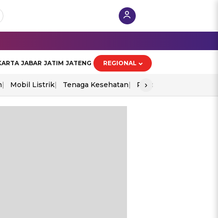
KARTA
JABAR
JATIM
JATENG
REGIONAL
›
n
Mobil Listrik
Tenaga Kesehatan
Piala Aff 2026
Ekono