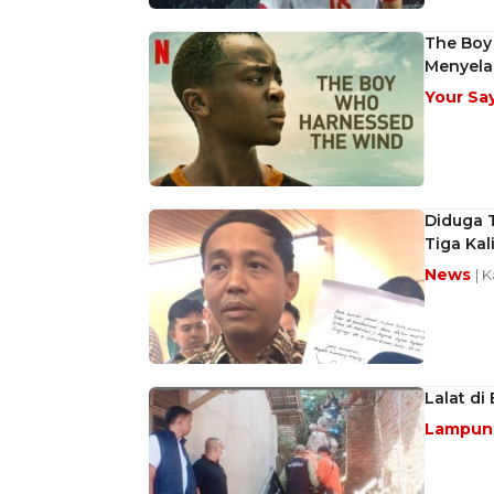
The Boy
Menyela
Your Sa
Diduga T
Tiga Kal
News
| 
Lalat di
Lampu