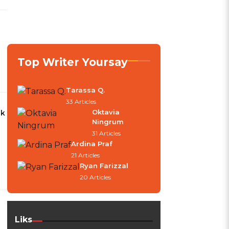
Top Writer Yoursay
Tarassa Q.
33 Articles
Oktavia
uk
Ningrum
31 Articles
Ardina Praf
21 Articles
Ryan Farizzal
20 Articles
Liks