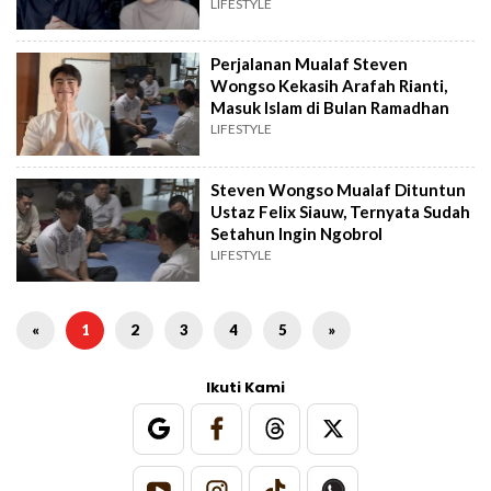
LIFESTYLE
Perjalanan Mualaf Steven
Wongso Kekasih Arafah Rianti,
Masuk Islam di Bulan Ramadhan
LIFESTYLE
Steven Wongso Mualaf Dituntun
Ustaz Felix Siauw, Ternyata Sudah
Setahun Ingin Ngobrol
LIFESTYLE
«
1
2
3
4
5
»
Ikuti Kami