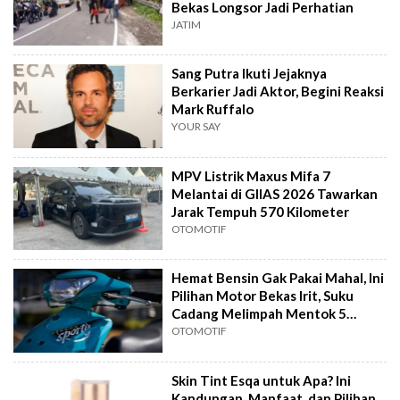
Bekas Longsor Jadi Perhatian
JATIM
Sang Putra Ikuti Jejaknya
Berkarier Jadi Aktor, Begini Reaksi
Mark Ruffalo
YOUR SAY
MPV Listrik Maxus Mifa 7
Melantai di GIIAS 2026 Tawarkan
Jarak Tempuh 570 Kilometer
OTOMOTIF
Hemat Bensin Gak Pakai Mahal, Ini
Pilihan Motor Bekas Irit, Suku
Cadang Melimpah Mentok 5
Jutaan
OTOMOTIF
Skin Tint Esqa untuk Apa? Ini
Kandungan, Manfaat, dan Pilihan